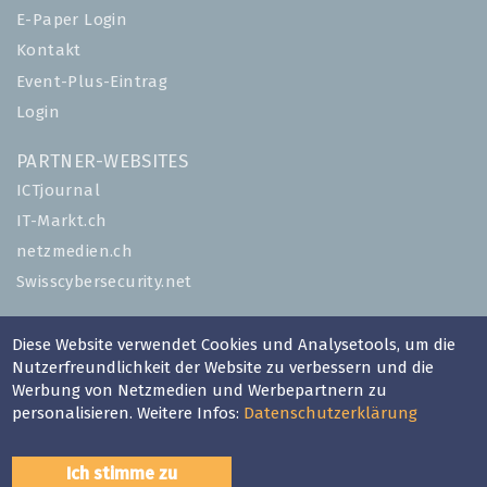
E-Paper Login
Kontakt
Event-Plus-Eintrag
Login
PARTNER-WEBSITES
ICTjournal
IT-Markt.ch
netzmedien.ch
Swisscybersecurity.net
© NETZMEDIEN AG 2026
Diese Website verwendet Cookies und Analysetools, um die
Impressum
Nutzerfreundlichkeit der Website zu verbessern und die
Werbung von Netzmedien und Werbepartnern zu
AGB
personalisieren. Weitere Infos:
Datenschutzerklärung
Nutzungsbestimmungen
Datenschutzerklärung
Ich stimme zu