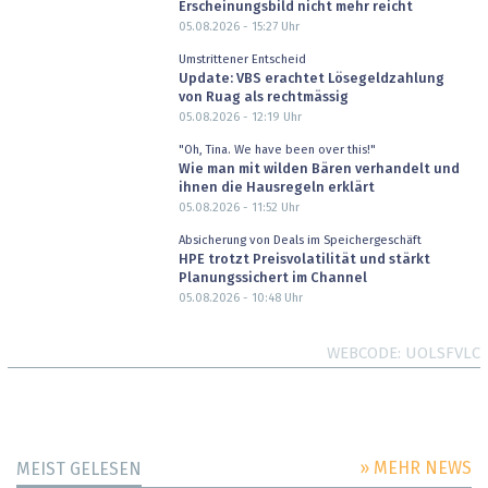
Erscheinungsbild nicht mehr reicht
05.08.2026 - 15:27
Uhr
Umstrittener Entscheid
Update: VBS erachtet Lösegeldzahlung
von Ruag als rechtmässig
05.08.2026 - 12:19
Uhr
"Oh, Tina. We have been over this!"
Wie man mit wilden Bären verhandelt und
ihnen die Hausregeln erklärt
05.08.2026 - 11:52
Uhr
Absicherung von Deals im Speichergeschäft
HPE trotzt Preisvolatilität und stärkt
Planungssichert im Channel
05.08.2026 - 10:48
Uhr
WEBCODE
UOLSFVLC
» MEHR NEWS
MEIST GELESEN