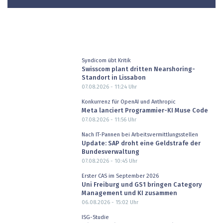
Syndicom übt Kritik
Swisscom plant dritten Nearshoring-
Standort in Lissabon
07.08.2026 - 11:24
Uhr
Konkurrenz für OpenAI und Anthropic
Meta lanciert Programmier-KI Muse Code
07.08.2026 - 11:56
Uhr
Nach IT-Pannen bei Arbeitsvermittlungsstellen
Update: SAP droht eine Geldstrafe der
Bundesverwaltung
07.08.2026 - 10:45
Uhr
Erster CAS im September 2026
Uni Freiburg und GS1 bringen Category
Management und KI zusammen
06.08.2026 - 15:02
Uhr
ISG-Studie