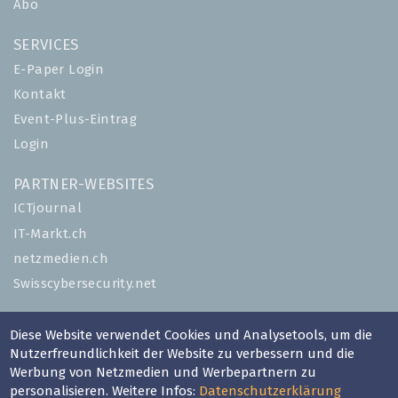
Abo
SERVICES
E-Paper Login
Kontakt
Event-Plus-Eintrag
Login
PARTNER-WEBSITES
ICTjournal
IT-Markt.ch
netzmedien.ch
Swisscybersecurity.net
© NETZMEDIEN AG 2026
Diese Website verwendet Cookies und Analysetools, um die
Impressum
Nutzerfreundlichkeit der Website zu verbessern und die
Werbung von Netzmedien und Werbepartnern zu
AGB
personalisieren. Weitere Infos:
Datenschutzerklärung