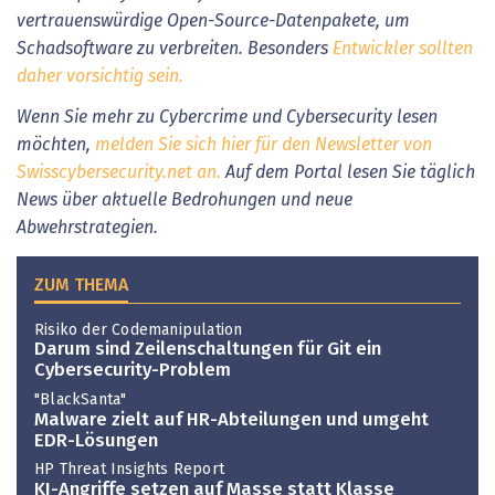
vertrauenswürdige Open-Source-Datenpakete, um
Schadsoftware zu verbreiten. Besonders
Entwickler sollten
daher vorsichtig sein.
Wenn Sie mehr zu Cybercrime und Cybersecurity lesen
möchten,
melden Sie sich hier für den Newsletter von
Swisscybersecurity.net an.
Auf dem Portal lesen Sie täglich
News über aktuelle Bedrohungen und neue
Abwehrstrategien.
ZUM THEMA
Risiko der Codemanipulation
Darum sind Zeilenschaltungen für Git ein
Cybersecurity-Problem
"BlackSanta"
Malware zielt auf HR-Abteilungen und umgeht
EDR-Lösungen
HP Threat Insights Report
KI-Angriffe setzen auf Masse statt Klasse