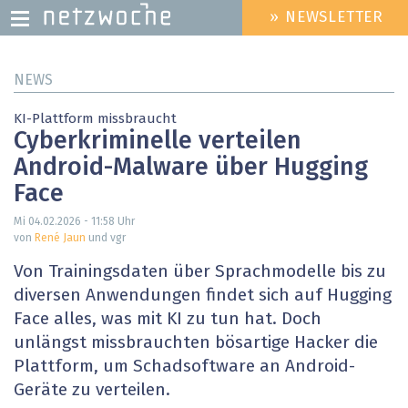
» NEWSLETTER
HEADER
MENU
Direkt
NEWS
zum
Inhalt
KI-Plattform missbraucht
Cyberkriminelle verteilen
Android-Malware über Hugging
Face
Mi 04.02.2026 - 11:58
Uhr
von
René Jaun
und vgr
Von Trainingsdaten über Sprachmodelle bis zu
diversen Anwendungen findet sich auf Hugging
Face alles, was mit KI zu tun hat. Doch
unlängst missbrauchten bösartige Hacker die
Plattform, um Schadsoftware an Android-
Geräte zu verteilen.