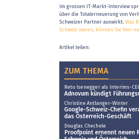
Im grossen IT-Markt-Interview sp
über die Totalerneuerung von Verit
Schweizer Partner auswirkt.
Was B
Schweiz waren, können Sie hier n
Artikel teilen:
ZUM THEMA
Reto Isenegger als Interims-CE
Adnovum kündigt Führungs
Christine Antlanger-Winter
Google-Schweiz-Chefin ver
das Österreich-Geschäft
Douglas Chechele
Proofpoint ernennt neuen Re