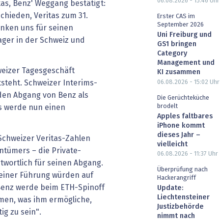
06.08.2026 - 15:46
Uhr
as, Benz' Weggang bestätigt:
chieden, Veritas zum 31.
Erster CAS im
September 2026
anken uns für seinen
Uni Freiburg und
ager in der Schweiz und
GS1 bringen
Category
Management und
weizer Tagesgeschäft
KI zusammen
06.08.2026 - 15:02
Uhr
tsteht. Schweizer Interims-
den Abgang von Benz als
Die Gerüchteküche
brodelt
s werde nun einen
Apples faltbares
iPhone kommt
dieses Jahr –
chweizer Veritas-Zahlen
vielleicht
tümers – die Private-
06.08.2026 - 11:37
Uhr
twortlich für seinen Abgang.
Überprüfung nach
seiner Führung würden auf
Hackerangriff
 Benz werde beim ETH-Spinoff
Update:
Liechtensteiner
men, was ihm ermögliche,
Justizbehörde
ig zu sein".
nimmt nach