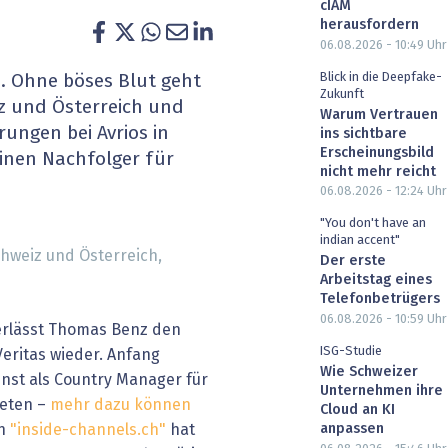
cIAM
heit wird digital
IT for Health
herausfordern
06.08.2026 - 10:49
Uhr
chain
Artificial Intelligence
Blick in die Deepfake-
. Ohne böses Blut geht
Zukunft
z und Österreich und
Warum Vertrauen
SGVO
Finance 2030
ungen bei Avrios in
ins sichtbare
Erscheinungsbild
einen Nachfolger für
 Managed Services & Co.
Fintech & Insurtech
nicht mehr reicht
06.08.2026 - 12:24
Uhr
l Banking
Professional AV & Digital Signage
"You don't have an
indian accent"
hweiz und Österreich,
 Dossiers
» alle Specials
Der erste
Arbeitstag eines
Telefonbetrügers
06.08.2026 - 10:59
Uhr
erlässt Thomas Benz den
ISG-Studie
ritas wieder. Anfang
Wie Schweizer
enst als Country Manager für
Unternehmen ihre
reten –
mehr dazu können
Cloud an KI
on
"inside-channels.ch"
hat
anpassen