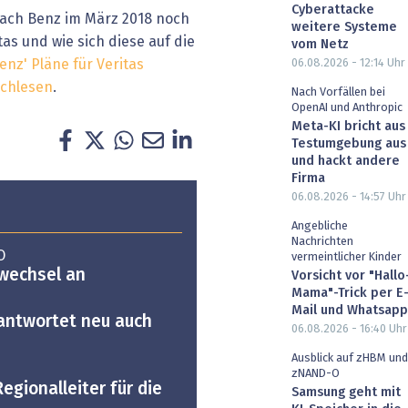
Cyberattacke
rach Benz im März 2018 noch
weitere Systeme
as und wie sich diese auf die
vom Netz
06.08.2026 - 12:14
Uhr
enz' Pläne für Veritas
achlesen
.
Nach Vorfällen bei
OpenAI und Anthropic
Meta-KI bricht aus
Testumgebung aus
und hackt andere
Firma
06.08.2026 - 14:57
Uhr
Angebliche
Nachrichten
O
vermeintlicher Kinder
wechsel an
Vorsicht vor "Hallo
Mama"-Trick per E
Mail und Whatsapp
antwortet neu auch
06.08.2026 - 16:40
Uhr
Ausblick auf zHBM und
zNAND-O
gionalleiter für die
Samsung geht mit