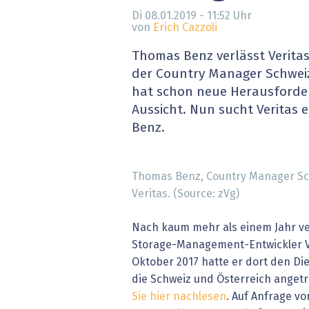
» alle News
Gesund
Di 08.01.2019 - 11:52
Uhr
von
Erich Cazzoli
Block
Thomas Benz verlässt Veritas
der Country Manager Schwei
EU-D
hat schon neue Herausforder
Aussicht. Nun sucht Veritas 
XaaS,
Benz.
Digita
Thomas Benz, Country Manager Sc
» alle
Veritas. (Source: zVg)
Nach kaum mehr als einem Jahr v
Storage-Management-Entwickler Ve
Oktober 2017 hatte er dort den Di
die Schweiz und Österreich anget
Sie hier nachlesen
. Auf Anfrage v