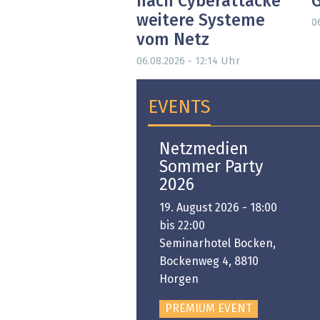
nach Cyberattacke
weitere Systeme
0
vom Netz
Uhr
06.08.2026 - 12:14
EVENTS
Open-i 2026 | The
Netzmedien
Swiss Innovation
Sommer Party
Platform
2026
6. November 2026 -
19. August 2026 - 18:00
:00 bis 18:00
bis 22:00
ongresshaus Zürich
Seminarhotel Bocken,
Bockenweg 4, 8810
PREMIUM EVENT
Horgen
PREMIUM EVENT