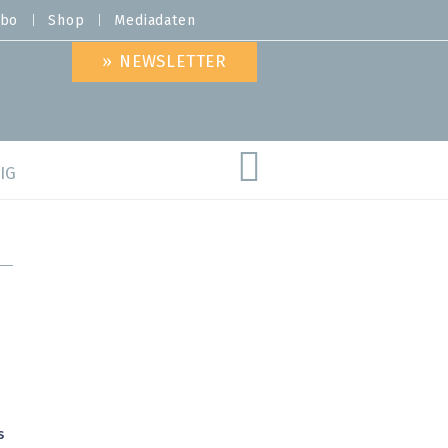
bo
Shop
Mediadaten
» NEWSLETTER
IG
are
s