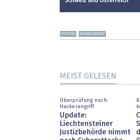
Schweiz und Österreich
VERITAS
MANAGEMENT
MEIST GELESEN
Überprüfung nach
K
Hackerangriff
k
Update:
C
Liechtensteiner
S
Justizbehörde nimmt
d