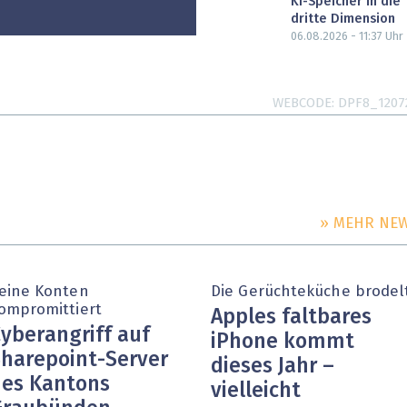
KI-Speicher in die
dritte Dimension
06.08.2026 - 11:37
Uhr
WEBCODE
DPF8_1207
» MEHR NE
eine Konten
Die Gerüchteküche brodel
ompromittiert
Apples faltbares
yberangriff auf
iPhone kommt
harepoint-Server
dieses Jahr –
es Kantons
vielleicht