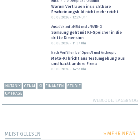
Blick in die Deepfake-Zukunft
Warum Vertrauen ins sichtbare
Erscheinungsbild nicht mehr reicht
06.08.2026 - 12:24
Uhr
Ausblick auf zHBM und zNAND-O
Samsung geht mit KI-Speicher in die
dritte Dimension
06.08.2026 - 11:37
Uhr
Nach Vorfällen bei OpenAI und Anthropic
Meta-KI bricht aus Testumgebung aus
und hackt andere Firma
06.08.2026 - 14:57
Uhr
NUTANIX
GENAI
KI
FINANZEN
STUDIE
UMFRAGE
WEBCODE
EAGS8NQG
» MEHR NEWS
MEIST GELESEN