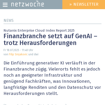
» NEWSLETTER
HEADER
MENU
Direkt
NEWS
zum
Inhalt
Nutanix Enterprise Cloud Index Report 2025
Finanzbranche setzt auf GenAI –
trotz Herausforderungen
Fr 18.07.2025 - 11:48
Uhr
von
Filip Sinjakovic
und dwi
Die Einführung generativer KI verläuft in der
Finanzbranche zügig. Vielerorts fehlt es jedoch
noch an geeigneter Infrastruktur und
genügend Fachkräften, was Innovationen,
langfristige Renditen und den Datenschutz vor
Herausforderungen stellt.