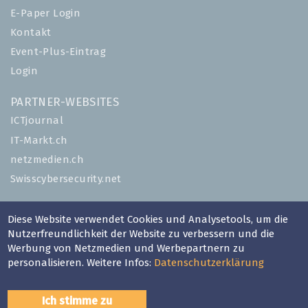
E-Paper Login
Kontakt
Event-Plus-Eintrag
Login
PARTNER-WEBSITES
ICTjournal
IT-Markt.ch
netzmedien.ch
Swisscybersecurity.net
© NETZMEDIEN AG 2026
Diese Website verwendet Cookies und Analysetools, um die
Impressum
Nutzerfreundlichkeit der Website zu verbessern und die
AGB
Werbung von Netzmedien und Werbepartnern zu
personalisieren. Weitere Infos:
Datenschutzerklärung
Nutzungsbestimmungen
Datenschutzerklärung
Ich stimme zu