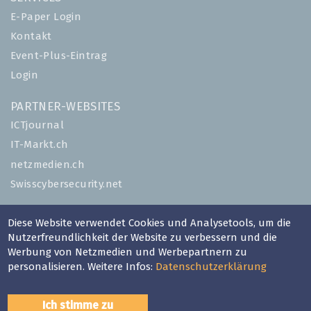
E-Paper Login
Kontakt
Event-Plus-Eintrag
Login
PARTNER-WEBSITES
ICTjournal
IT-Markt.ch
netzmedien.ch
Swisscybersecurity.net
© NETZMEDIEN AG 2026
Diese Website verwendet Cookies und Analysetools, um die
Impressum
Nutzerfreundlichkeit der Website zu verbessern und die
Werbung von Netzmedien und Werbepartnern zu
AGB
personalisieren. Weitere Infos:
Datenschutzerklärung
Nutzungsbestimmungen
Datenschutzerklärung
Ich stimme zu