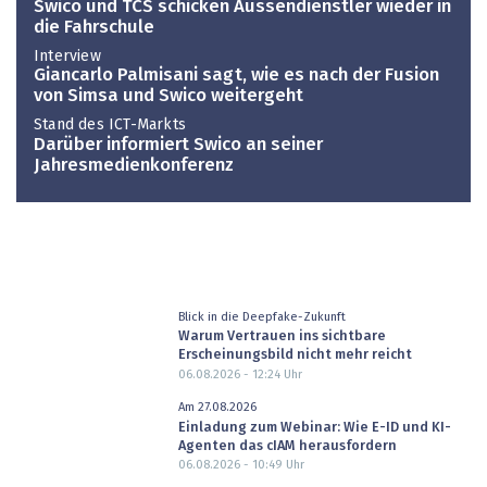
Swico und TCS schicken Aussendienstler wieder in
die Fahrschule
Interview
Giancarlo Palmisani sagt, wie es nach der Fusion
von Simsa und Swico weitergeht
Stand des ICT-Markts
Darüber informiert Swico an seiner
Jahresmedienkonferenz
Blick in die Deepfake-Zukunft
Warum Vertrauen ins sichtbare
Erscheinungsbild nicht mehr reicht
06.08.2026 - 12:24
Uhr
Am 27.08.2026
Einladung zum Webinar: Wie E-ID und KI-
Agenten das cIAM herausfordern
06.08.2026 - 10:49
Uhr