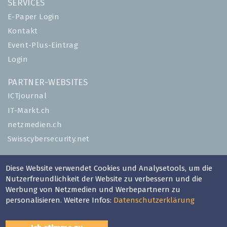
SERVICES
E-Paper Login
Kontakt
Event-Plus-Eintrag
Login
PARTNER-WEBSITES
ICTjournal
IT-Markt.ch
netzmedien.ch
Swisscybersecurity.net
© NETZMEDIEN AG 2026
Diese Website verwendet Cookies und Analysetools, um die
Impressum
Nutzerfreundlichkeit der Website zu verbessern und die
Werbung von Netzmedien und Werbepartnern zu
AGB
personalisieren. Weitere Infos:
Datenschutzerklärung
Nutzungsbestimmungen
Datenschutzerklärung