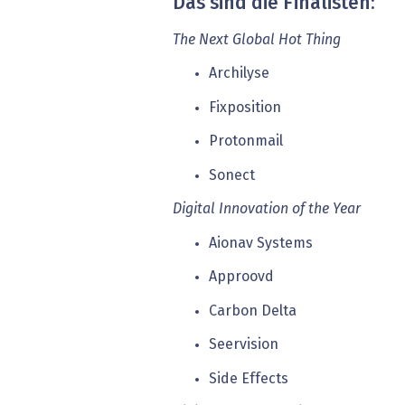
Das sind die Finalisten:
The Next Global Hot Thing
Archilyse
Fixposition
Protonmail
Sonect
Digital Innovation of the Year
Aionav Systems
Approovd
Carbon Delta
Seervision
Side Effects