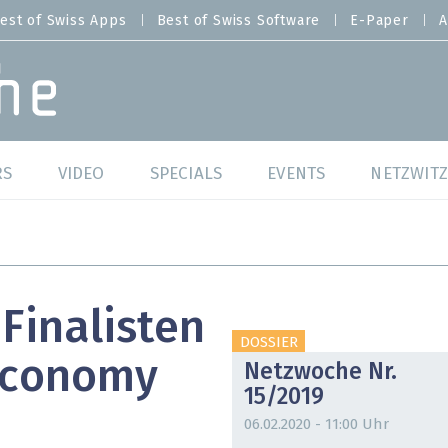
est of Swiss Apps
Best of Swiss Software
E-Paper
A
RS
VIDEO
SPECIALS
EVENTS
NETZWITZ
f Swiss Web
Swiss Digital Ranking
Best of Swiss Web
f Swiss Apps
Datacenter
Best of Swiss Apps
 Finalisten
f Swiss Software
Cybersecurity
Best of Swiss Softw
DOSSIER
 Economy
Netzwoche Nr.
/4 Hana
IT for Gov
15/2019
tswelten
Cloud & Managed Services
06.02.2020 - 11:00 Uhr