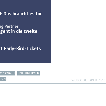
: Das braucht es für
ng Partner
geht in die zweite
t Early-Bird-Tickets
OMY AWARD
UNTERNEHMEN
TION
WEBCODE
DPF8_1516