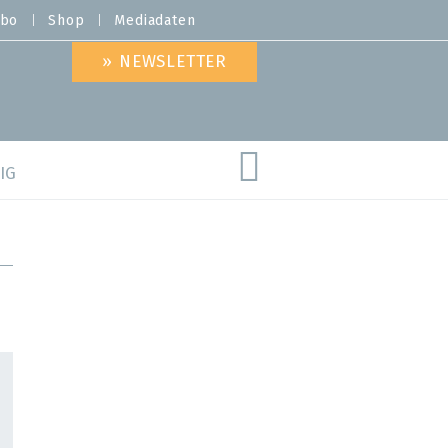
bo
Shop
Mediadaten
» NEWSLETTER
IG
are