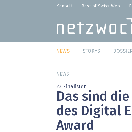
Direkt
Kontakt
Best of Swiss Web
B
HEADER
zum
MENU
Inhalt
MAIN NAVIGATION
NEWS
STORYS
DOSSIE
Live
Best o
NEWS
Wild Card
Best o
23 Finalisten
Das sind die
Studien
Best o
des Digital
Meinungen
SAP S
Award
Hands-on
Arbei