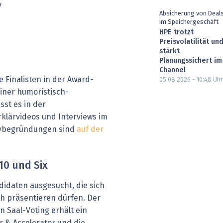
y
Absicherung von Deal
im Speichergeschäft
HPE trotzt
Preisvolatilität un
stärkt
Planungssichert im
Channel
 Finalisten in der Award-
05.08.2026 - 10:48
Uhr
iner humoristisch-
sst es in der
rklärvideos und Interviews im
urybegründungen sind
auf der
10 und Six
idaten ausgesucht, die sich
h präsentieren dürfen. Der
 Saal-Voting erhält ein