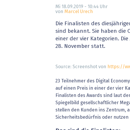
» alle News
Gesund
Mi 18.09.2019 - 10:44
Uhr
von
Marcel Urech
Block
Die Finalisten des diesjährig
sind bekannt. Sie haben die 
EU-D
einer der vier Kategorien. Di
28. November statt.
XaaS,
Digita
Source: Screenshot von
https://w
» alle
23 Teilnehmer des Digital Econom
auf einen Preis in einer der vier 
Finalisten des Awards sind laut d
Spiegelbild gesellschaftlicher Me
stellen den Kunden ins Zentrum, 
Sicherheitsbedürfnis oder nutzen k