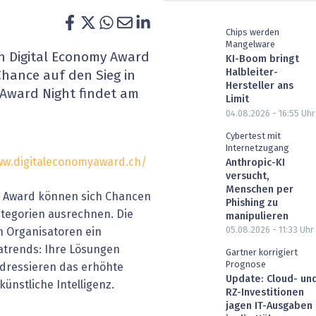
heit wird digital
IT for Health
Chips werden
Mangelware
chain
Artificial Intelligence
en Digital Economy Award
KI-Boom bringt
Halbleiter-
Chance auf den Sieg in
SGVO
Finance 2030
Hersteller ans
e Award Night findet am
Limit
04.08.2026 - 16:55
Uhr
 Managed Services & Co.
Fintech & Insurtech
Cybertest mit
Internetzugang
l Banking
Professional AV & Digital Signage
ww.digitaleconomyaward.ch/
Anthropic-KI
versucht,
 Dossiers
» alle Specials
Menschen per
y Award können sich Chancen
Phishing zu
Kategorien ausrechnen. Die
manipulieren
05.08.2026 - 11:33
Uhr
en Organisatoren ein
gatrends: Ihre Lösungen
Gartner korrigiert
Prognose
adressieren das erhöhte
Update: Cloud- un
ünstliche Intelligenz.
RZ-Investitionen
jagen IT-Ausgaben