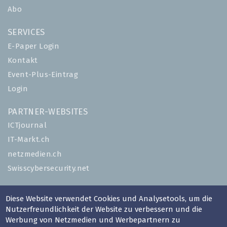
Abo
SERVICES
E-Paper Login
Kontakt
Event-Plus-Eintrag
Login
PARTNER-WEBSITES
ICTjournal
IT-Markt.ch
netzmedien.ch
Swisscybersecurity.net
© NETZMEDIEN AG 2026
Diese Website verwendet Cookies und Analysetools, um die
Impressum
Nutzerfreundlichkeit der Website zu verbessern und die
AGB
Werbung von Netzmedien und Werbepartnern zu