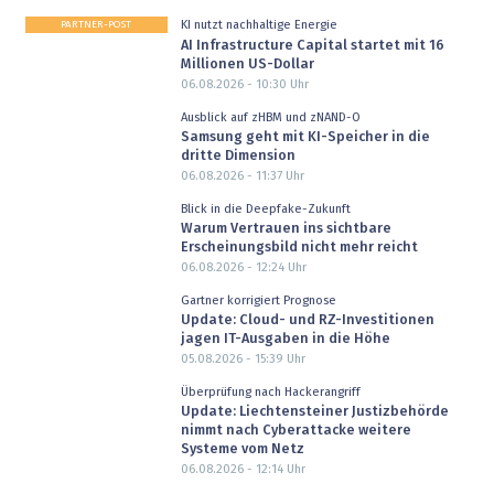
PARTNER-POST
KI nutzt nachhaltige Energie
AI Infrastructure Capital startet mit 16
Millionen US-Dollar
06.08.2026 - 10:30
Uhr
Ausblick auf zHBM und zNAND-O
Samsung geht mit KI-Speicher in die
dritte Dimension
06.08.2026 - 11:37
Uhr
Blick in die Deepfake-Zukunft
Warum Vertrauen ins sichtbare
Erscheinungsbild nicht mehr reicht
06.08.2026 - 12:24
Uhr
Gartner korrigiert Prognose
Update: Cloud- und RZ-Investitionen
jagen IT-Ausgaben in die Höhe
05.08.2026 - 15:39
Uhr
Überprüfung nach Hackerangriff
Update: Liechtensteiner Justizbehörde
nimmt nach Cyberattacke weitere
Systeme vom Netz
06.08.2026 - 12:14
Uhr