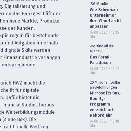
ISG-Studie
 Digitalisierung und
Wie Schweizer
erden das Bankgeschäft der
Unternehmen
ehen neue Märkte, Produkte
ihre Cloud an KI
anpassen
esse der Kunden.
07.08.2026 - 12:15
Spielregeln für bestehende
Uhr
er und Aufgaben innerhalb
Wo sind all die
 digitale Skills werden
Aliens?
Das Fermi-
er Finanzindustrie verlangen
Paradoxon
r entsprechende
07.08.2026 - 10:46
Uhr
20 Millionen Dollar
Zürich HWZ macht die
an Belohnungen
e fit für digitale
Microsofts Bug-
. Dafür bietet die
Bounty-
Programm
Financial Studies heraus
verzeichnet
nde Weiterbildungsmodule
Rekordjahr
(siehe Box). Die
07.08.2026 - 12:18
Uhr
traditionelle Welt von