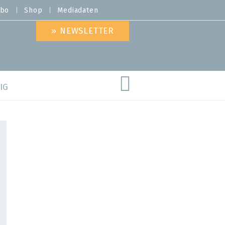
bo
Shop
Mediadaten
» NEWSLETTER
IG
are