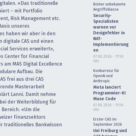
italen. «Das traditionelle
Bisher unbekannte
Angriffsklasse
ert – mit Portfolio
Security-
nt, Risk Management etc.
Spezialisten
 Basis unseres
warnen vor
Designfehler in
es haben wir aber in den
NAT-
m digitale CAS und einen
Implementierung
cial Services erweitert»,
en
es Center for Financial
07.08.2026 - 11:50
Uhr
s am MAS Digital Excellence
Konkurrenz für
modulare Aufbau. Die
OpenAI und
S frei aus drei CAS
Anthropic
erende Masterarbeit
Meta lanciert
Programmier-KI
klärt Lanni. Damit nehme
Muse Code
 bei der Weiterbildung für
07.08.2026 - 11:56
n Bereich. «Um die
Uhr
eizer Finanzsektors
Erster CAS im
ir traditionelles Bankwissen
September 2026
Uni Freiburg und