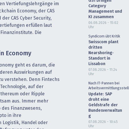
GS1 bringen
len Vertiefungslehrgänge im
Category
ockchain Economy, der CAS
Management und
KI zusammen
 der CAS Cyber Security,
06.08.2026 - 15:02
rtiefungen erfüllen laut
Uhr
Finanzinstitute. Die
Syndicom übt Kritik
Swisscom plant
dritten
ain Economy
Nearshoring-
Standort in
Lissabon
conomy geht es darum, die
07.08.2026 - 11:24
deren Auswirkungen auf
Uhr
zu verstehen. Denn Fintechs
Nach IT-Pannen bei
Technologie, auf der
Arbeitsvermittlungsstel
Ethereum oder Ripple
Update: SAP
droht eine
altsam aus. Immer mehr
Geldstrafe der
 des Finanzwesens,
Bundesverwaltun
to in ihre
g
07.08.2026 - 10:45
Logistik, Handel oder
Uhr