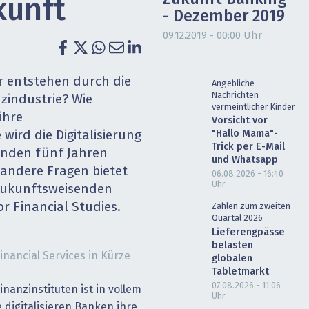
kunft
- Dezember 2019
heit wird digital
IT for Health
09.12.2019 - 00:00 Uhr
chain
Artificial Intelligence
SGVO
Finance 2030
r entstehen durch die
Angebliche
Nachrichten
nzindustrie? Wie
vermeintlicher Kinder
 Managed Services & Co.
Fintech & Insurtech
ihre
Vorsicht vor
"Hallo Mama"-
wird die Digitalisierung
l Banking
Professional AV & Digital Signage
Trick per E-Mail
enden fünf Jahren
und Whatsapp
andere Fragen bietet
06.08.2026 - 16:40
 Dossiers
» alle Specials
Uhr
zukunftsweisenden
or Financial Studies.
Zahlen zum zweiten
Quartal 2026
Lieferengpässe
belasten
inancial Services in Kürze
globalen
Tabletmarkt
07.08.2026 - 11:06
inanzinstituten ist in vollem
Uhr
 digitalisieren Banken ihre