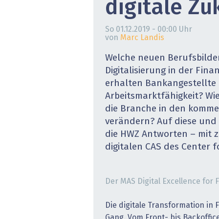
digitale Zu
» alle News
Gesund
So 01.12.2019 - 00:00
Uhr
Block
von
Marc Landis
EU-D
Welche neuen Berufsbilde
Digitalisierung in der Fina
XaaS,
erhalten Bankangestellte 
Arbeitsmarktfähigkeit? Wie 
Digita
die Branche in den komm
verändern? Auf diese und 
» alle
die HWZ Antworten – mit 
digitalen CAS des Center f
Der MAS Digital Excellence for F
Die digitale Transformation in F
Gang. Vom Front- bis Backoffice