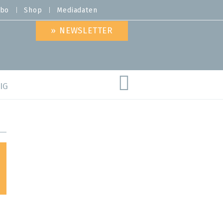
bo
Shop
Mediadaten
» NEWSLETTER
IG
are