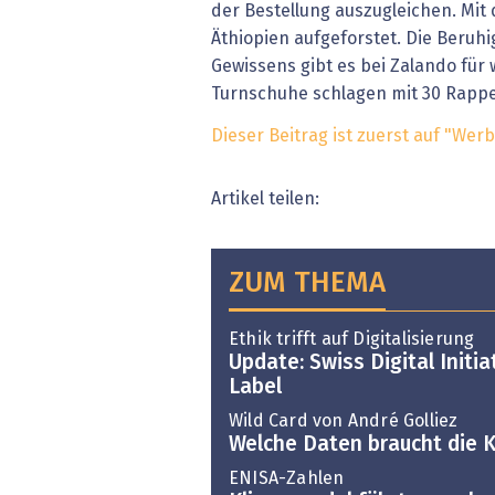
der Bestellung auszugleichen. Mit
Äthiopien aufgeforstet. Die Beruh
Gewissens gibt es bei Zalando für 
Turnschuhe schlagen mit 30 Rappe
Dieser Beitrag ist zuerst auf "We
Artikel teilen:
ZUM THEMA
Ethik trifft auf Digitalisierung
Update: Swiss Digital Initia
Label
Wild Card von André Golliez
Welche Daten braucht die K
ENISA-Zahlen