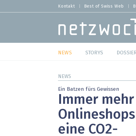
Direkt
Kontakt
Best of Swiss Web
B
HEADER
zum
MENU
Inhalt
MAIN NAVIGATION
NEWS
STORYS
DOSSIE
Live
Best o
NEWS
Wild Card
Best o
Ein Batzen fürs Gewissen
Immer mehr
Studien
Best o
Onlineshops
Meinungen
SAP S
eine CO2-
Hands-on
Arbei