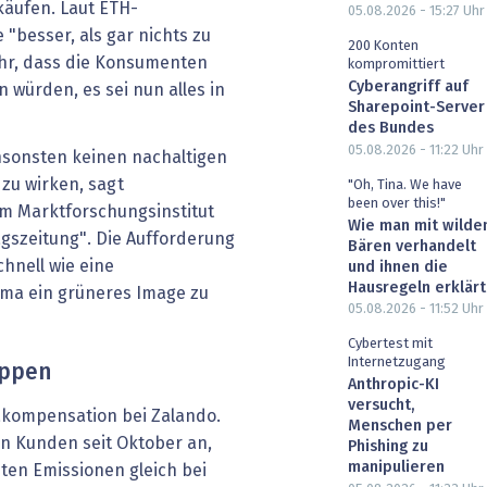
käufen. Laut ETH-
05.08.2026 - 15:27
Uhr
 "besser, als gar nichts zu
200 Konten
ahr, dass die Konsumenten
kompromittiert
Cyberangriff auf
 würden, es sei nun alles in
Sharepoint-Server
des Bundes
05.08.2026 - 11:22
Uhr
nsonsten keinen nachaltigen
 zu wirken, sagt
"Oh, Tina. We have
been over this!"
m Marktforschungsinstitut
Wie man mit wilde
gszeitung". Die Aufforderung
Bären verhandelt
hnell wie eine
und ihnen die
Hausregeln erklärt
irma ein grüneres Image zu
05.08.2026 - 11:52
Uhr
Cybertest mit
Internetzugang
appen
Anthropic-KI
versucht,
makompensation bei Zalando.
Menschen per
n Kunden seit Oktober an,
Phishing zu
manipulieren
hten Emissionen gleich bei