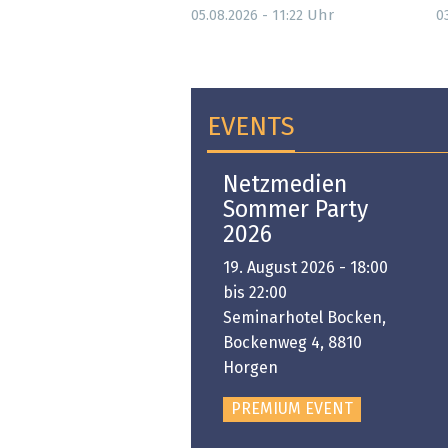
Uhr
05.08.2026 - 11:22
0
EVENTS
Open-i 2026 | The
Netzmedien
Swiss Innovation
Sommer Party
Platform
2026
6. November 2026 -
19. August 2026 - 18:00
:00 bis 18:00
bis 22:00
ongresshaus Zürich
Seminarhotel Bocken,
Bockenweg 4, 8810
PREMIUM EVENT
Horgen
PREMIUM EVENT