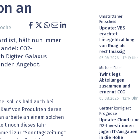
on an
heit wird digital
IT for Health
Umstrittener
chain
Artificial Intelligence
Entscheid
woche
Update: VBS
erachtet
SGVO
Finance 2030
rd ist, hält nun immer
Lösegeldzahlung
von Ruag als
handel: CO2-
 Managed Services & Co.
Fintech & Insurtech
rechtmässig
h Digitec Galaxus
05.08.2026 - 12:19
Uhr
enden Angebot.
l Banking
Professional AV & Digital Signage
Michael Eidel
Twint legt
 Dossiers
» alle Specials
Abteilungen
zusammen und
ernennt CCO
05.08.2026 - 12:17
Uhr
e, soll es bald auch bei
Gartner korrigiert
m Kauf von Produkten deren
Prognose
n arbeite an einem solchen
Update: Cloud- un
eit noch dieses Jahr
RZ-Investitionen
jagen IT-Ausgaben
merli zur "Sonntagszeitung".
in die Höhe