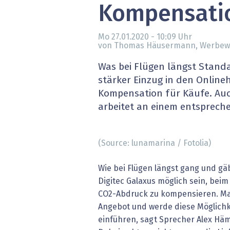
Kompensati
» alle News
Gesund
Block
Mo 27.01.2020 - 10:09
Uhr
von Thomas Häusermann, Werbe
EU-D
Was bei Flügen längst Standa
stärker Einzug in den Online
XaaS,
Kompensation für Käufe. Auc
arbeitet an einem entsprech
Digita
» alle
(Source: lunamarina / Fotolia)
Wie bei Flügen längst gang und gäb
Digitec Galaxus möglich sein, bei
CO2-Abdruck zu kompensieren. Ma
Angebot und werde diese Möglichk
einführen, sagt Sprecher Alex Häm