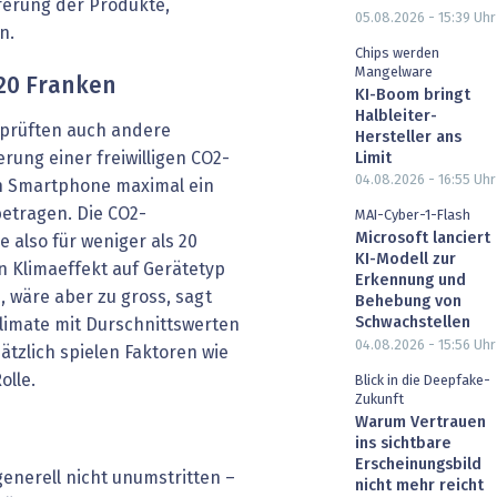
eferung der Produkte,
05.08.2026 - 15:39
Uhr
n.
Chips werden
Mangelware
 20 Franken
KI-Boom bringt
Halbleiter-
 prüften auch andere
Hersteller ans
ung einer freiwilligen CO2-
Limit
04.08.2026 - 16:55
Uhr
in Smartphone maximal ein
betragen. Die CO2-
MAI-Cyber-1-Flash
Microsoft lanciert
 also für weniger als 20
KI-Modell zur
n Klimaeffekt auf Gerätetyp
Erkennung und
 wäre aber zu gross, sagt
Behebung von
Schwachstellen
limate mit Durschnittswerten
04.08.2026 - 15:56
Uhr
ätzlich spielen Faktoren wie
olle.
Blick in die Deepfake-
Zukunft
Warum Vertrauen
ins sichtbare
Erscheinungsbild
enerell nicht unumstritten –
nicht mehr reicht