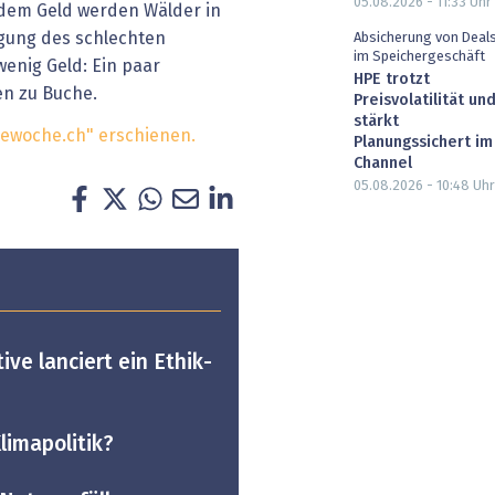
05.08.2026 - 11:33
Uhr
 dem Geld werden Wälder in
igung des schlechten
Absicherung von Deal
im Speichergeschäft
wenig Geld: Ein paar
HPE trotzt
n zu Buche.
Preisvolatilität un
stärkt
rbewoche.ch" erschienen.
Planungssichert im
Channel
05.08.2026 - 10:48
Uhr
tive lanciert ein Ethik-
limapolitik?