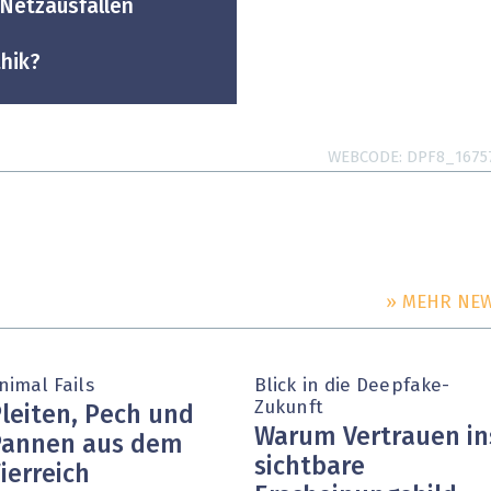
 Netzausfällen
hik?
WEBCODE
DPF8_1675
» MEHR NE
nimal Fails
Blick in die Deepfake-
Zukunft
leiten, Pech und
Warum Vertrauen in
Pannen aus dem
sichtbare
ierreich