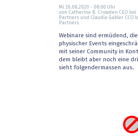
» alle News
Gesund
Mi 26.08.2020 - 08:00
Uhr
von Catherine B. Crowden CEO bei
Partners und Claudia Gabler CCO 
Block
Partners
Webinare sind ermüdend, di
EU-D
physischer Events eingeschrä
XaaS,
mit seiner Community in Kon
dem bleibt aber noch eine dri
Digita
sieht folgendermassen aus.
» alle