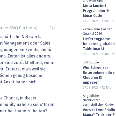
und Anthropic
Meta lanciert
Programmier-KI
Muse Code
07.08.2026 - 11:56
Uhr
urce: BMQ Partners)
1
/
2
Zahlen zum zweiten
Quartal 2026
schäftliche Netzwerk.
Lieferengpässe
nt Management oder Sales
belasten globalen
Tabletmarkt
gegnungen an Events, um für
07.08.2026 - 11:06
Uhr
na-Zeiten ist alles anders.
er sind zurückhaltend, wenn
ISG-Studie
Wie Schweizer
. Erstere, etwa weil sie
Unternehmen ihre
iktionen genug Besucher
Cloud an KI
cht Angst haben sich
anpassen
07.08.2026 - 12:15
Uhr
Angebliche
e Chance, in dieser
Nachrichten
mmunity nahe zu sein? Ihren
vermeintlicher Kinder
Vorsicht vor "Hallo
ner bei Laune zu halten?
Mama"-Trick per E