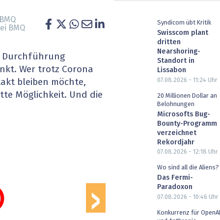
heit wird digital
IT for Health
 BMQ
Syndicom übt Kritik
bei BMQ
Swisscom plant
chain
Artificial Intelligence
dritten
Nearshoring-
e Durchführung
SGVO
Finance 2030
Standort in
nkt. Wer trotz Corona
Lissabon
 Managed Services & Co.
Fintech & Insurtech
07.08.2026 - 11:24
Uhr
takt bleiben möchte,
tte Möglichkeit. Und die
20 Millionen Dollar an
l Banking
Professional AV & Digital Signage
Belohnungen
Microsofts Bug-
Bounty-Programm
 Dossiers
» alle Specials
verzeichnet
Rekordjahr
07.08.2026 - 12:18
Uhr
›
Wo sind all die Aliens?
Das Fermi-
Paradoxon
07.08.2026 - 10:46
Uhr
Konkurrenz für OpenA