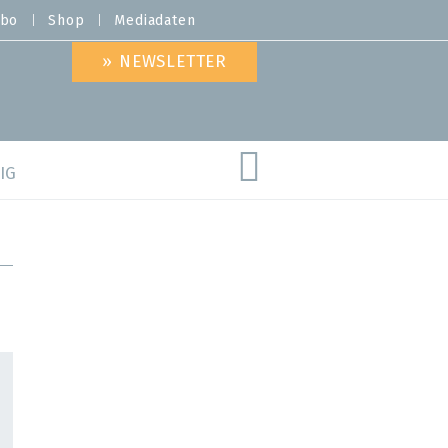
bo
Shop
Mediadaten
» NEWSLETTER
IG
are