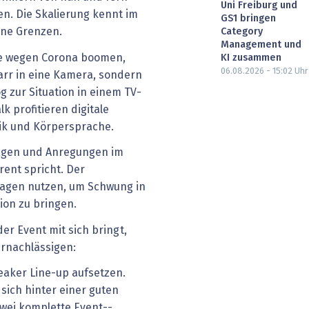
Uni Freiburg und
n. Die Skalierung kennt im
GS1 bringen
ine Grenzen.
Category
Management und
ie wegen Corona boomen,
KI zusammen
06.08.2026 - 15:02
Uhr
tarr in eine Kamera, sondern
g zur Situation in einem TV-
k profitieren digitale
k und Körpersprache.
Fragen und Anregungen im
ent spricht. Der
ragen nutzen, um Schwung in
ion zu bringen.
der Event mit sich bringt,
ernachlässigen:
aker Line-up aufsetzen.
ich hinter einer guten
wei komplette Event-­