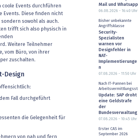
Mail und Whatsapp
a coole Events durchführen
06.08.2026 - 16:40
Uhr
e Events. Diese finden nicht
, sondern sowohl als auch.
Bisher unbekannte
Angriffsklasse
n trifft sich also physisch in
Security-
tenden
Spezialisten
ird. Weitere Teilnehmer
warnen vor
Designfehler in
e, vom Büro, von ihrer
NAT-
er zuschalten.
Implementierunge
n
t-Design
07.08.2026 - 11:50
Uhr
Nach IT-Pannen bei
ffensichtlich:
Arbeitsvermittlungsst
Update: SAP droht
edem Fall durchgeführt
eine Geldstrafe
der
Bundesverwaltung
essenten die Gelegenheit für
07.08.2026 - 10:45
Uhr
Erster CAS im
September 2026
lnehmern von nah und fern