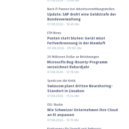
07.08.2026 - 11:06
Uhr
Nach IT-Pannen bei Arbeitsvermittlungsstellen
Update: SAP droht eine Geldstrafe der
Bundesverwaltung
07.08.2026 - 10:45
Uhr
ETH News
Pusten statt bluten: Gerät misst
Fettverbrennung in der Atemluft
09.08.2026 - 09:00
Uhr
20 Millionen Dollar an Belohnungen
Microsofts Bug-Bounty-Programm
verzeichnet Rekordjahr
07.08.2026 - 12:18
Uhr
Syndicom übt Kritik
Swisscom plant dritten Nearshoring-
Standort in Lissabon
07.08.2026 - 11:24
Uhr
ISG-Studie
Wie Schweizer Unternehmen ihre Cloud
an KI anpassen
07.08.2026 - 12:15
Uhr
Konkurrenz für OpenAI und Anthropic