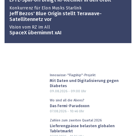
EPFL-Spin-off bringt KI-Rechner in den Orbit
Konkurrenz für Elon Musks Starlink
Jeff Bezos' Blue Origin stellt Terawave-
Satellitennetz vor
Vision vom RZ im All
SpaceX übernimmt xAI
Innosuisse-"Flagship"-Projekt
Mit Daten und Digitalisierung gegen
Diabetes
09.08.2026 - 09:00
Uhr
Wo sind all die Aliens?
Das Fermi-Paradoxon
07.08.2026 - 10:46
Uhr
Zahlen zum zweiten Quartal 2026
Lieferengpässe belasten globalen
Tabletmarkt