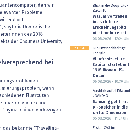
 Quantencomputer, den wir
Blick in die Deepfake-
Zukunft
 relevanter Probleme
Warum Vertrauen
wir eng mit
ins sichtbare
 sagt die theoretische
Erscheinungsbild
nicht mehr reicht
 Leiterinnen des 2018
06.08.2026 - 12:24
Uhr
kts der Chalmers University
PARTNER-
KI nutzt nachhaltige
POST
Energie
AI Infrastructure
elversprechend bei
Capital startet mit
16 Millionen US-
Dollar
Planungsproblemen
06.08.2026 - 10:30
Uhr
Optimierungsproblem, wenn
Ausblick auf zHBM und
rschiedenen Flugrouten
zNAND-O
Samsung geht mit
lem werde auch schnell
KI-Speicher in die
nd Flugmaschinen einbezogen
dritte Dimension
06.08.2026 - 11:37
Uhr
n das bekannte "Travelling-
Erster CAS im