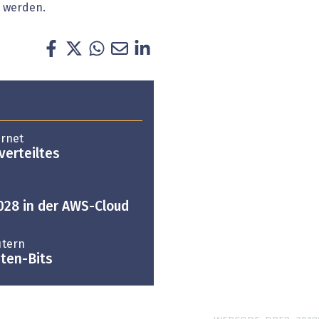
 werden.
rnet
verteiltes
028 in der AWS-Cloud
utern
ten-Bits