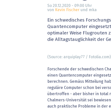
» alle News
Gesund
So 20.12.2020 - 09:00
Uhr
von
Kevin Fischer
und mka
Block
Ein schwedisches Forschung
Quantencomputer eingesetzt
EU-D
optimaler Weise Flugrouten 
die Alltagstauglichkeit der 
XaaS,
Digita
(Source: arquiplay77 / Fotolia.com)
» alle
Forschende der schwedischen Cha
einen Quantencomputer eingesetzt
berechnen. Gemäss Mitteilung h
reguläre Computer schon bei ver
übertroffen - aber bisher in total 
Chalmers-Universität sei bewiese
auch praktische Probleme in der 