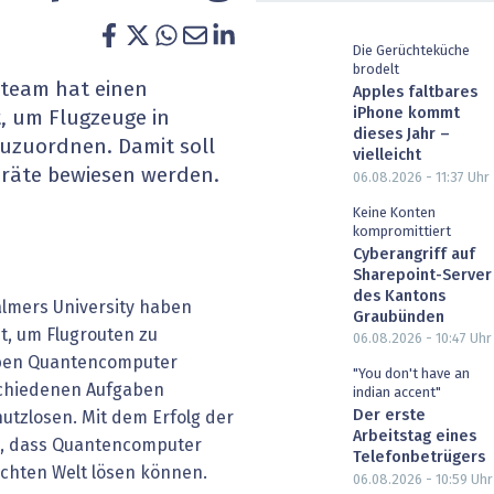
heit wird digital
IT for Health
Die Gerüchteküche
brodelt
chain
Artificial Intelligence
steam hat einen
Apples faltbares
iPhone kommt
, um Flugzeuge in
SGVO
Finance 2030
dieses Jahr –
zuzuordnen. Damit soll
vielleicht
Geräte bewiesen werden.
06.08.2026 - 11:37
Uhr
 Managed Services & Co.
Fintech & Insurtech
Keine Konten
kompromittiert
l Banking
Professional AV & Digital Signage
Cyberangriff auf
Sharepoint-Server
 Dossiers
» alle Specials
des Kantons
lmers University haben
Graubünden
, um Flugrouten zu
06.08.2026 - 10:47
Uhr
aben Quantencomputer
"You don't have an
schiedenen Aufgaben
indian accent"
Der erste
nutzlosen. Mit dem Erfolg der
Arbeitstag eines
n, dass Quantencomputer
Telefonbetrügers
echten Welt lösen können.
06.08.2026 - 10:59
Uhr