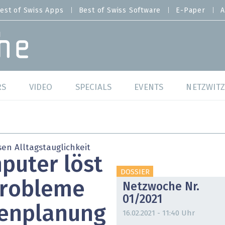
est of Swiss Apps
Best of Swiss Software
E-Paper
A
RS
VIDEO
SPECIALS
EVENTS
NETZWITZ
f Swiss Web
Swiss Digital Ranking
Best of Swiss Web
f Swiss Apps
Datacenter
Best of Swiss Apps
en Alltagstauglichkeit
uter löst
f Swiss Software
Cybersecurity
Best of Swiss Softw
DOSSIER
Probleme
Netzwoche Nr.
/4 Hana
IT for Gov
01/2021
tenplanung
tswelten
Cloud & Managed Services
16.02.2021 - 11:40 Uhr