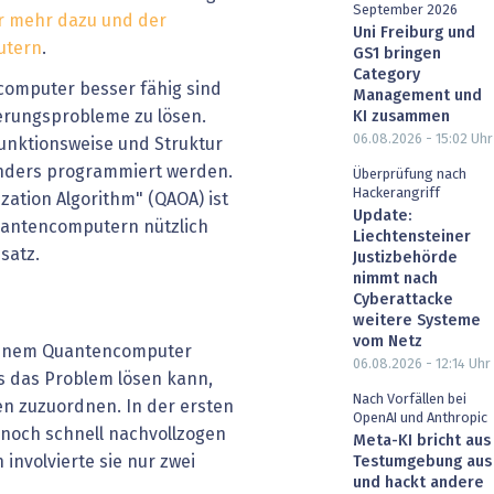
September 2026
er mehr dazu und der
Uni Freiburg und
utern
.
GS1 bringen
Category
computer besser fähig sind
Management und
ierungsprobleme zu lösen.
KI zusammen
06.08.2026 - 15:02
Uhr
unktionsweise und Struktur
ders programmiert werden.
Überprüfung nach
Hackerangriff
ation Algorithm" (QAOA) ist
Update:
Quantencomputern nützlich
Liechtensteiner
satz.
Justizbehörde
nimmt nach
Cyberattacke
weitere Systeme
vom Netz
einem Quantencomputer
06.08.2026 - 12:14
Uhr
s das Problem lösen kann,
Nach Vorfällen bei
en zuzuordnen. In der ersten
OpenAI und Anthropic
noch schnell nachvollzogen
Meta-KI bricht aus
 involvierte sie nur zwei
Testumgebung aus
und hackt andere