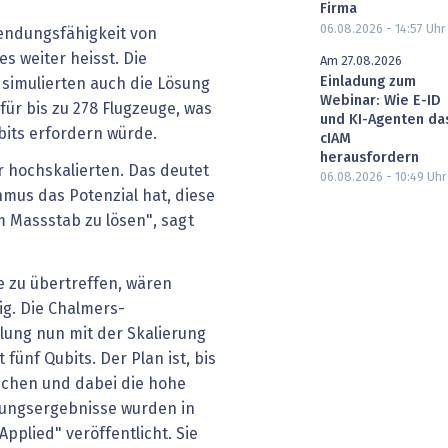
Firma
06.08.2026 - 14:57
Uhr
wendungsfähigkeit von
 weiter heisst. Die
Am 27.08.2026
Einladung zum
simulierten auch die Lösung
Webinar: Wie E-ID
ür bis zu 278 Flugzeuge, was
und KI-Agenten da
its erfordern würde.
cIAM
herausfordern
ir hochskalierten. Das deutet
06.08.2026 - 10:49
Uhr
hmus das Potenzial hat, diese
 Massstab zu lösen", sagt
 zu übertreffen, wären
tig. Die Chalmers-
ung nun mit der Skalierung
fünf Qubits. Der Plan ist, bis
ichen und dabei die hohe
chungsergebnisse wurden in
Applied" veröffentlicht. Sie