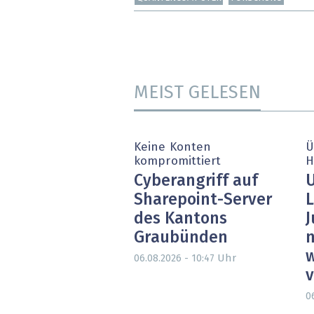
MEIST GELESEN
Keine Konten
Ü
kompromittiert
H
Cyberangriff auf
U
Sharepoint-Server
L
des Kantons
J
Graubünden
n
w
Uhr
06.08.2026 - 10:47
0