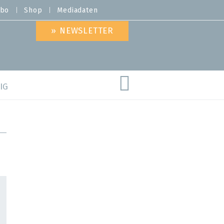
bo
Shop
Mediadaten
» NEWSLETTER
IG
are