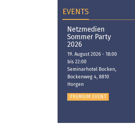
EVENTS
Open-i 2026 | The
Netzmedien
Swiss Innovation
Sommer Party
Platform
2026
6. November 2026 -
19. August 2026 - 18:00
:00 bis 18:00
bis 22:00
ongresshaus Zürich
Seminarhotel Bocken,
Bockenweg 4, 8810
PREMIUM EVENT
Horgen
PREMIUM EVENT