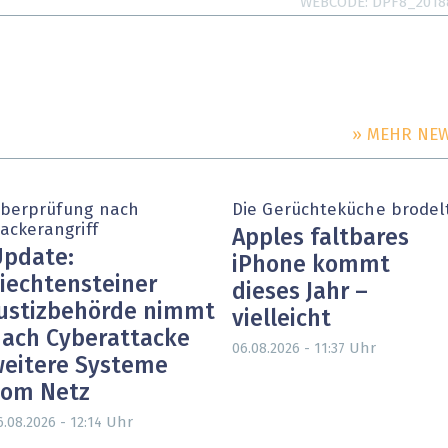
WEBCODE
DPF8_2018
» MEHR NE
berprüfung nach
Die Gerüchteküche brodel
ackerangriff
Apples faltbares
pdate:
iPhone kommt
iechtensteiner
dieses Jahr –
ustizbehörde nimmt
vielleicht
ach Cyberattacke
Uhr
06.08.2026 - 11:37
eitere Systeme
vom Netz
Uhr
6.08.2026 - 12:14