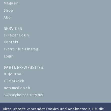
Magazin
Shop
Abo
SERVICES
E-Paper Login
Kontakt
Event-Plus-Eintrag
Login
PARTNER-WEBSITES
ICTjournal
IT-Markt.ch
netzmedien.ch
Swisscybersecurity.net
© NETZMEDIEN AG 2026
Diese Website verwendet Cookies und Analysetools, um die