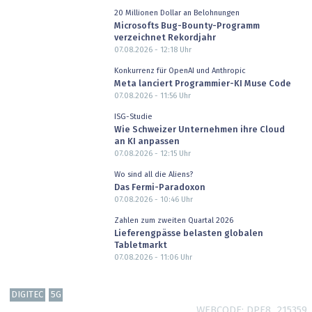
20 Millionen Dollar an Belohnungen
Microsofts Bug-Bounty-Programm
verzeichnet Rekordjahr
07.08.2026 - 12:18
Uhr
Konkurrenz für OpenAI und Anthropic
Meta lanciert Programmier-KI Muse Code
07.08.2026 - 11:56
Uhr
ISG-Studie
Wie Schweizer Unternehmen ihre Cloud
an KI anpassen
07.08.2026 - 12:15
Uhr
Wo sind all die Aliens?
Das Fermi-Paradoxon
07.08.2026 - 10:46
Uhr
Zahlen zum zweiten Quartal 2026
Lieferengpässe belasten globalen
Tabletmarkt
07.08.2026 - 11:06
Uhr
DIGITEC
5G
WEBCODE
DPF8_215359