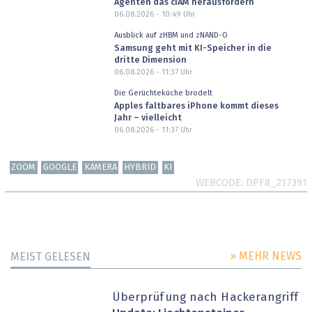
Agenten das cIAM herausfordern
06.08.2026 - 10:49
Uhr
Ausblick auf zHBM und zNAND-O
Samsung geht mit KI-Speicher in die
dritte Dimension
06.08.2026 - 11:37
Uhr
Die Gerüchteküche brodelt
Apples faltbares iPhone kommt dieses
Jahr – vielleicht
06.08.2026 - 11:37
Uhr
ZOOM
GOOGLE
KAMERA
HYBRID
KI
WEBCODE
DPF8_217391
» MEHR NEWS
MEIST GELESEN
Überprüfung nach Hackerangriff