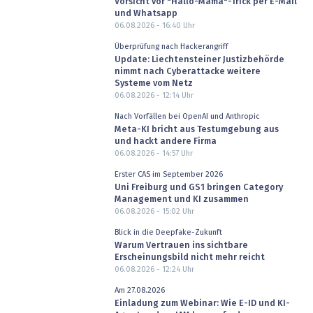
Vorsicht vor "Hallo-Mama"-Trick per E-Mail
und Whatsapp
06.08.2026 - 16:40
Uhr
Überprüfung nach Hackerangriff
Update: Liechtensteiner Justizbehörde
nimmt nach Cyberattacke weitere
Systeme vom Netz
06.08.2026 - 12:14
Uhr
Nach Vorfällen bei OpenAI und Anthropic
Meta-KI bricht aus Testumgebung aus
und hackt andere Firma
06.08.2026 - 14:57
Uhr
Erster CAS im September 2026
Uni Freiburg und GS1 bringen Category
Management und KI zusammen
06.08.2026 - 15:02
Uhr
Blick in die Deepfake-Zukunft
Warum Vertrauen ins sichtbare
Erscheinungsbild nicht mehr reicht
06.08.2026 - 12:24
Uhr
Am 27.08.2026
Einladung zum Webinar: Wie E-ID und KI-