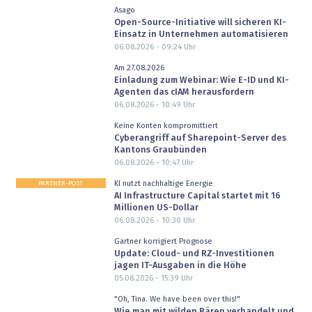
Asago
Open-Source-Initiative will sicheren KI-
Einsatz in Unternehmen automatisieren
06.08.2026 - 09:24
Uhr
Am 27.08.2026
Einladung zum Webinar: Wie E-ID und KI-
Agenten das cIAM herausfordern
06.08.2026 - 10:49
Uhr
Keine Konten kompromittiert
Cyberangriff auf Sharepoint-Server des
Kantons Graubünden
06.08.2026 - 10:47
Uhr
PARTNER-POST
KI nutzt nachhaltige Energie
AI Infrastructure Capital startet mit 16
Millionen US-Dollar
06.08.2026 - 10:30
Uhr
Gartner korrigiert Prognose
Update: Cloud- und RZ-Investitionen
jagen IT-Ausgaben in die Höhe
05.08.2026 - 15:39
Uhr
"Oh, Tina. We have been over this!"
Wie man mit wilden Bären verhandelt und