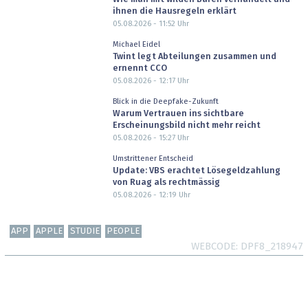
ihnen die Hausregeln erklärt
05.08.2026 - 11:52
Uhr
Michael Eidel
Twint legt Abteilungen zusammen und
ernennt CCO
05.08.2026 - 12:17
Uhr
Blick in die Deepfake-Zukunft
Warum Vertrauen ins sichtbare
Erscheinungsbild nicht mehr reicht
05.08.2026 - 15:27
Uhr
Umstrittener Entscheid
Update: VBS erachtet Lösegeldzahlung
von Ruag als rechtmässig
05.08.2026 - 12:19
Uhr
APP
APPLE
STUDIE
PEOPLE
WEBCODE
DPF8_218947