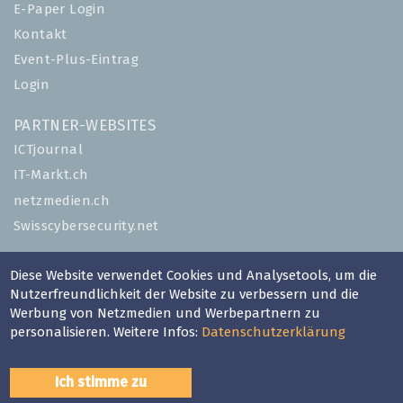
E-Paper Login
Kontakt
Event-Plus-Eintrag
Login
PARTNER-WEBSITES
ICTjournal
IT-Markt.ch
netzmedien.ch
Swisscybersecurity.net
© NETZMEDIEN AG 2026
Diese Website verwendet Cookies und Analysetools, um die
Impressum
Nutzerfreundlichkeit der Website zu verbessern und die
Werbung von Netzmedien und Werbepartnern zu
AGB
personalisieren. Weitere Infos:
Datenschutzerklärung
Nutzungsbestimmungen
Datenschutzerklärung
Ich stimme zu