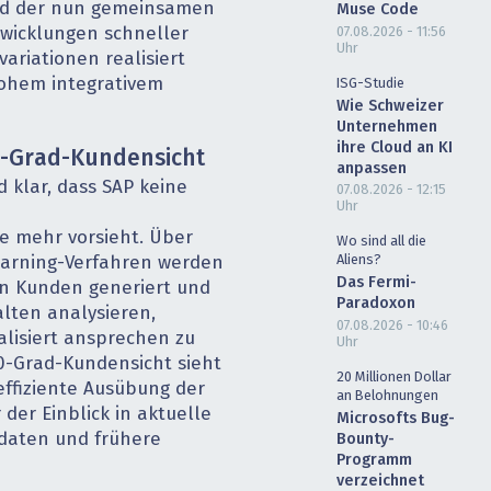
nd der nun gemeinsamen
Muse Code
wicklungen schneller
07.08.2026 - 11:56
Uhr
ariationen realisiert
hohem integrativem
ISG-Studie
Wie Schweizer
Unternehmen
ihre Cloud an KI
0-Grad-Kundensicht
anpassen
 klar, dass SAP keine
07.08.2026 - 12:15
Uhr
mehr vorsieht. Über
Wo sind all die
Aliens?
earning-Verfahren werden
Das Fermi-
n Kunden generiert und
Paradoxon
lten analysieren,
07.08.2026 - 10:46
lisiert ansprechen zu
Uhr
0-Grad-Kundensicht sieht
20 Millionen Dollar
effiziente Ausübung der
an Belohnungen
 der Einblick in aktuelle
Microsofts Bug-
sdaten und frühere
Bounty-
Programm
verzeichnet