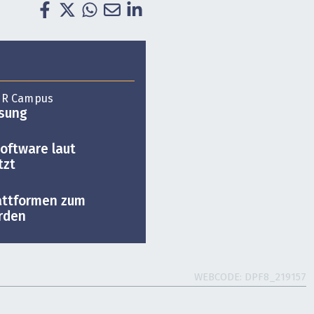
 HR Campus
ösung
oftware laut
tzt
attformen zum
rden
WEBCODE
DPF8_219157