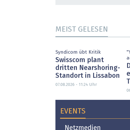
MEIST GELESEN
Syndicom übt Kritik
"
a
Swisscom plant
D
dritten Nearshoring-
e
Standort in Lissabon
T
Uhr
07.08.2026 - 11:24
0
EVENTS
Open-i 2026 | The
Netzmedien