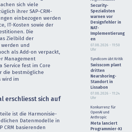
achen sich viele
Security-
glich ihrer SAP-CRM-
Spezialisten
warnen vor
tungen einbezogen werden
Designfehler in
e, IT-Kosten sowie der
NAT-
estitionen. Die
Implementierung
as Zielbild der
en
t werden und
07.08.2026 - 11:50
Uhr
noch als Add-on verpackt,
mer Management
Syndicom übt Kritik
Swisscom plant
a Service fest im Core
dritten
r die bestmögliche
Nearshoring-
 wird im
Standort in
Lissabon
07.08.2026 - 11:24
Uhr
l erschliesst sich auf
Konkurrenz für
OpenAI und
eile ist die Harmonisie­-
Anthropic
edlichen Datenmodelle in
Meta lanciert
AP CRM basierenden
Programmier-KI