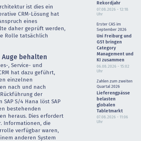
Rekordjahr
chitektur ist dies ein
07.08.2026 - 12:18
erative CRM-Lösung hat
Uhr
Anspruch eines
Erster CAS im
llte daher geprüft werden,
September 2026
ge Rolle tatsächlich
Uni Freiburg und
GS1 bringen
Category
Management und
m Auge behalten
KI zusammen
es-, Service- und
06.08.2026 - 15:02
Uhr
CRM hat dazu geführt,
den einzelnen
Zahlen zum zweiten
Quartal 2026
en nach und nach
Lieferengpässe
 Rückführung der
belasten
in SAP S/4 Hana löst SAP
globalen
den bestehenden
Tabletmarkt
 heraus. Dies erfordert
07.08.2026 - 11:06
Uhr
 Informationen, die
rrolle verfügbar waren,
 einem anderen System