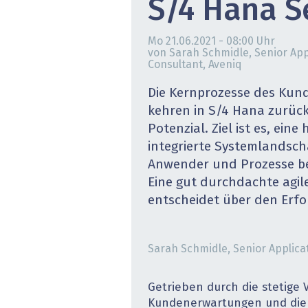
S/4 Hana S
» alle News
Gesund
Mo 21.06.2021 - 08:00
Uhr
Block
von Sarah Schmidle, Senior App
Consultant, Aveniq
EU-D
Die Kernprozesse des Ku
kehren in S/4 Hana zurück
XaaS,
Potenzial. Ziel ist es, ein
Digita
integrierte Systemlandsch
Anwender und Prozesse be
» alle
Eine gut durchdachte agil
entscheidet über den Erfo
Sarah Schmidle, Senior Applica
Getrieben durch die stetige
Kundenerwartungen und die 