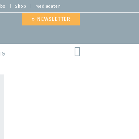
bo
Shop
Mediadaten
» NEWSLETTER
IG
are