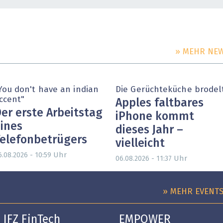
» MEHR NE
You don't have an indian
Die Gerüchteküche brodel
ccent"
Apples faltbares
er erste Arbeitstag
iPhone kommt
ines
dieses Jahr –
elefonbetrügers
vielleicht
Uhr
6.08.2026 - 10:59
Uhr
06.08.2026 - 11:37
» MEHR EVENT
IFZ FinTech
EMPOWER