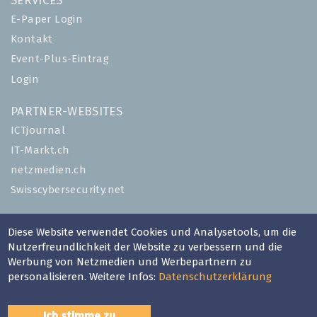
SERVICES
E-Paper Login
Kontakt
Event-Plus-Eintrag
Login
PARTNER-WEBSITES
ICTjournal
IT-Markt.ch
netzmedien.ch
Swisscybersecurity.net
© NETZMEDIEN AG 2026
Diese Website verwendet Cookies und Analysetools, um die
Impressum
Nutzerfreundlichkeit der Website zu verbessern und die
AGB
Werbung von Netzmedien und Werbepartnern zu
personalisieren. Weitere Infos:
Datenschutzerklärung
Nutzungsbestimmungen
Datenschutzerklärung
Ich stimme zu