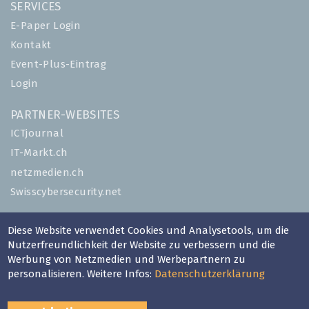
SERVICES
E-Paper Login
Kontakt
Event-Plus-Eintrag
Login
PARTNER-WEBSITES
ICTjournal
IT-Markt.ch
netzmedien.ch
Swisscybersecurity.net
© NETZMEDIEN AG 2026
Diese Website verwendet Cookies und Analysetools, um die
Impressum
Nutzerfreundlichkeit der Website zu verbessern und die
Werbung von Netzmedien und Werbepartnern zu
AGB
personalisieren. Weitere Infos:
Datenschutzerklärung
Nutzungsbestimmungen
Datenschutzerklärung