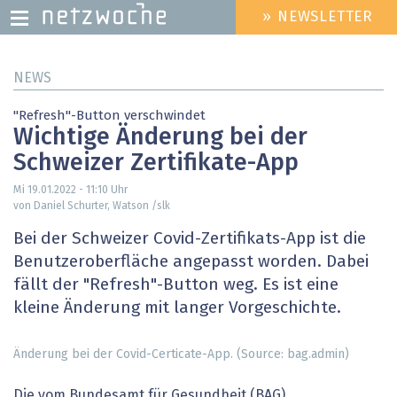
» NEWSLETTER
HEADER
MENU
Direkt
NEWS
zum
Inhalt
"Refresh"-Button verschwindet
Wichtige Änderung bei der
Schweizer Zertifikate-App
Mi 19.01.2022 - 11:10
Uhr
von Daniel Schurter, Watson /slk
Bei der Schweizer Covid-Zertifikats-App ist die
Benutzeroberfläche angepasst worden. Dabei
fällt der "Refresh"-Button weg. Es ist eine
kleine Änderung mit langer Vorgeschichte.
Änderung bei der Covid-Certicate-App. (Source: bag.admin)
Die vom Bundesamt für Gesundheit (BAG)