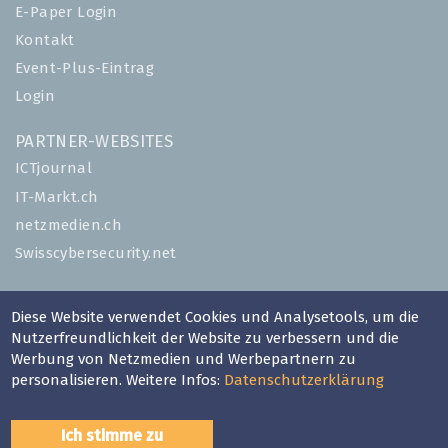
E-Paper Login
Kontakt
Event-Plus-Eintrag
Login
PARTNER-WEBSITES
ICTjournal
IT-Markt.ch
netzmedien.ch
Swisscybersecurity.net
© NETZMEDIEN AG 2026
Diese Website verwendet Cookies und Analysetools, um die
Impressum
Nutzerfreundlichkeit der Website zu verbessern und die
AGB
Werbung von Netzmedien und Werbepartnern zu
personalisieren. Weitere Infos:
Datenschutzerklärung
Nutzungsbestimmungen
Datenschutzerklärung
Ich stimme zu