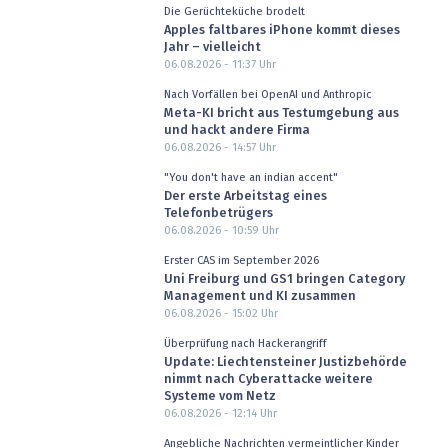
Die Gerüchteküche brodelt
Apples faltbares iPhone kommt dieses
Jahr – vielleicht
06.08.2026 - 11:37
Uhr
Nach Vorfällen bei OpenAI und Anthropic
Meta-KI bricht aus Testumgebung aus
und hackt andere Firma
06.08.2026 - 14:57
Uhr
"You don't have an indian accent"
Der erste Arbeitstag eines
Telefonbetrügers
06.08.2026 - 10:59
Uhr
Erster CAS im September 2026
Uni Freiburg und GS1 bringen Category
Management und KI zusammen
06.08.2026 - 15:02
Uhr
Überprüfung nach Hackerangriff
Update: Liechtensteiner Justizbehörde
nimmt nach Cyberattacke weitere
Systeme vom Netz
06.08.2026 - 12:14
Uhr
Angebliche Nachrichten vermeintlicher Kinder