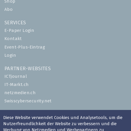
Shop
Abo
SERVICES
E-Paper Login
Kontakt
Event-Plus-Eintrag
Login
PARTNER-WEBSITES
ICTjournal
IT-Markt.ch
netzmedien.ch
Swisscybersecurity.net
© NETZMEDIEN AG 2026
Diese Website verwendet Cookies und Analysetools, um die
Impressum
Nutzerfreundlichkeit der Website zu verbessern und die
Werbung von Netzmedien und Werbepartnern zu
AGB