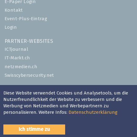
E-Paper Login
Kontakt
Event-Plus-Eintrag
Login
PARTNER-WEBSITES
ICTjournal
IT-Markt.ch
netzmedien.ch
Swisscybersecurity.net
© NETZMEDIEN AG 2026
Diese Website verwendet Cookies und Analysetools, um die
Impressum
Nutzerfreundlichkeit der Website zu verbessern und die
Werbung von Netzmedien und Werbepartnern zu
AGB
personalisieren. Weitere Infos:
Datenschutzerklärung
Nutzungsbestimmungen
Datenschutzerklärung
Ich stimme zu