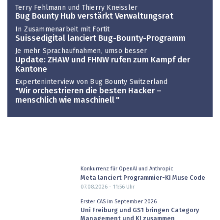
Terry Fehlmann und Thierry Kneissler
Bug Bounty Hub verstärkt Verwaltungsrat
In Zusammenarbeit mit Fortit
Suissedigital lanciert Bug-Bounty-Programm
Je mehr Sprachaufnahmen, umso besser
Update: ZHAW und FHNW rufen zum Kampf der
Kantone
Experteninterview von Bug Bounty Switzerland
"Wir orchestrieren die besten Hacker –
menschlich wie maschinell "
Konkurrenz für OpenAI und Anthropic
Meta lanciert Programmier-KI Muse Code
07.08.2026 - 11:56
Uhr
Erster CAS im September 2026
Uni Freiburg und GS1 bringen Category
Management und KI zusammen