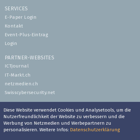
SERVICES
E-Paper Login
Kontakt
Event-Plus-Eintrag
Login
PARTNER-WEBSITES
ICTjournal
IT-Markt.ch
netzmedien.ch
Swisscybersecurity.net
© NETZMEDIEN AG 2026
Diese Website verwendet Cookies und Analysetools, um die
Impressum
Nutzerfreundlichkeit der Website zu verbessern und die
Werbung von Netzmedien und Werbepartnern zu
AGB
personalisieren. Weitere Infos:
Datenschutzerklärung
Nutzungsbestimmungen