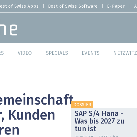
est of Swiss Apps
Best of Swiss Software
E-Paper
A
RS
VIDEO
SPECIALS
EVENTS
NETZWITZ
f Swiss Web
Swiss Digital Ranking
Best of Swiss Web
f Swiss Apps
Datacenter
Best of Swiss Apps
emeinschaft
f Swiss Software
Cybersecurity
Best of Swiss Softw
DOSSIER
r, Kunden
SAP S/4 Hana -
/4 Hana
IT for Gov
Was bis 2027 zu
ren
tun ist
tswelten
Cloud & Managed Services