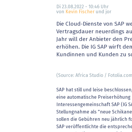
» alle News
Gesund
Di 23.08.2022 - 10:46
Uhr
von
Kevin Fischer
und jor
Block
Die Cloud-Dienste von SAP 
Vertragsdauer neuerdings au
EU-D
Jahr will der Anbieter den Pr
erhöhen. Die IG SAP wirft dem
XaaS,
Kundinnen und Kunden zu sc
Digita
(Source: Africa Studio / Fotolia.com
» alle
SAP hat still und leise beschlossen
eine automatische Preiserhöhung 
Interessengemeinschaft SAP (IG SA
Stellungnahme als "neue Schikan
sollen die Gebühren neu jährlich f
SAP veröffentlichte die entsprec