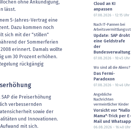
 Wochen ohne Ankündigung,
Cloud an KI
 lässt.
anpassen
07.08.2026 - 12:15
Uhr
inem 5-Jahres-Vertrag eine
Nach IT-Pannen bei
ozent. Dazu kommen noch
Arbeitsvermittlungsst
 sich mit der "stillen"
Update: SAP droht
eine Geldstrafe
während der Sommerferien
der
 2008 erinnert. Damals wollte
Bundesverwaltung
ig um 30 Prozent erhöhen.
07.08.2026 - 10:45
Uhr
 Regelung rückgängig
Wo sind all die Aliens?
Das Fermi-
Paradoxon
iserhöhung
07.08.2026 - 10:46
Uhr
Angebliche
t SAP die Preiserhöhung
Nachrichten
rlich verbessernden
vermeintlicher Kinder
Vorsicht vor "Hallo
Datensicherheit sowie der
Mama"-Trick per E
alitäten und Innovationen.
Mail und Whatsapp
Aufwand mit sich.
06.08.2026 - 16:40
Uhr