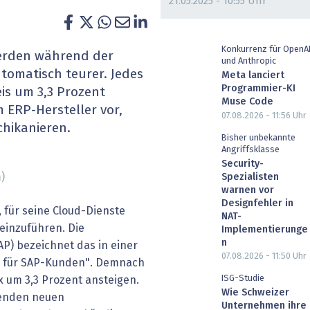
21.05.2025 - 10:55 Uhr
heit wird digital
IT for Health
chain
Artificial Intelligence
Konkurrenz für OpenA
werden während der
und Anthropic
tomatisch teurer. Jedes
Meta lanciert
SGVO
Finance 2030
Programmier-KI
eis um 3,3 Prozent
Muse Code
 ERP-Hersteller vor,
 Managed Services & Co.
Fintech & Insurtech
07.08.2026 - 11:56
Uhr
hikanieren.
Bisher unbekannte
l Banking
Professional AV & Digital Signage
Angriffsklasse
Security-
)
Spezialisten
 Dossiers
» alle Specials
warnen vor
Designfehler in
, für seine Cloud-Dienste
NAT-
einzuführen. Die
Implementierunge
n
P) bezeichnet das in einer
07.08.2026 - 11:50
Uhr
e für SAP-Kunden". Demnach
ISG-Studie
ix um 3,3 Prozent ansteigen.
Wie Schweizer
henden neuen
Unternehmen ihre