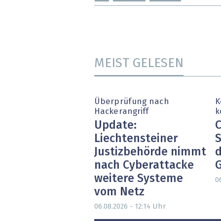
MEIST GELESEN
Überprüfung nach
K
Hackerangriff
k
Update:
C
Liechtensteiner
S
Justizbehörde nimmt
d
nach Cyberattacke
weitere Systeme
0
vom Netz
Uhr
06.08.2026 - 12:14