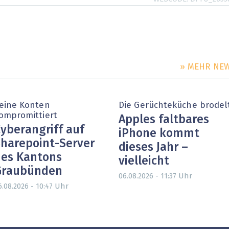
» MEHR NE
eine Konten
Die Gerüchteküche brodel
ompromittiert
Apples faltbares
yberangriff auf
iPhone kommt
harepoint-Server
dieses Jahr –
es Kantons
vielleicht
Graubünden
Uhr
06.08.2026 - 11:37
Uhr
6.08.2026 - 10:47