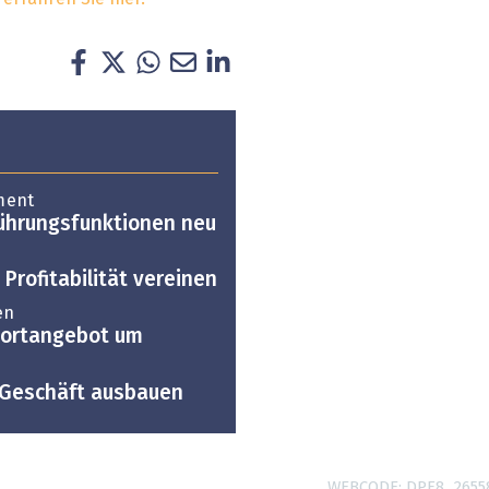
ment
Führungsfunktionen neu
 Profitabilität vereinen
en
portangebot um
d-Geschäft ausbauen
WEBCODE
DPF8_2655