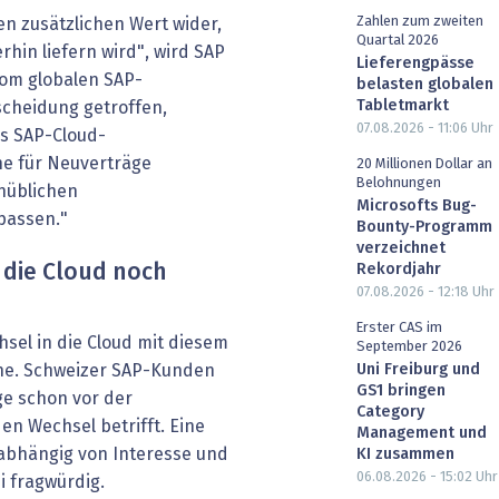
Zahlen zum zweiten
en zusätzlichen Wert wider,
Quartal 2026
rhin liefern wird", wird SAP
Lieferengpässe
vom globalen SAP-
belasten globalen
Tabletmarkt
cheidung getroffen,
07.08.2026 - 11:06
Uhr
as SAP-Cloud-
ne für Neuverträge
20 Millionen Dollar an
Belohnungen
nüblichen
Microsofts Bug-
passen."
Bounty-Programm
verzeichnet
 die Cloud noch
Rekordjahr
07.08.2026 - 12:18
Uhr
Erster CAS im
hsel in die Cloud mit diesem
September 2026
Uni Freiburg und
he. Schweizer SAP-Kunden
GS1 bringen
e schon vor der
Category
en Wechsel betrifft. Eine
Management und
bhängig von Interesse und
KI zusammen
06.08.2026 - 15:02
Uhr
i fragwürdig.