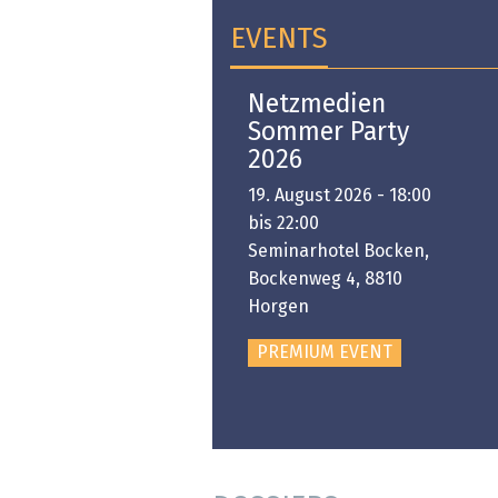
EVENTS
Open-i 2026 | The
Netzmedien
Swiss Innovation
Sommer Party
Platform
2026
6. November 2026 -
19. August 2026 - 18:00
:00 bis 18:00
bis 22:00
ongresshaus Zürich
Seminarhotel Bocken,
Bockenweg 4, 8810
PREMIUM EVENT
Horgen
PREMIUM EVENT