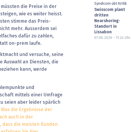
Syndicom übt Kritik
 müssten die Preise in der
Swisscom plant
teigen, wie es weiter heisst.
dritten
Nearshoring-
sten stimme das Preis-
Standort in
nicht mehr. Ausserdem sei
Lissabon
elfaches dafür zu zahlen,
07.08.2026 - 11:24
Uhr
tatt on-prem laufe.
ktmacht und versuche, seine
ie Auswahl an Diensten, die
beziehen kann, werde
oblempunkte und
chaft mittels einer Umfrage
u seien aber leider spärlich
.
Was die Ergebnisse der
ch auch in der
, dass die meisten Kunden
 erfahren Sie hier.