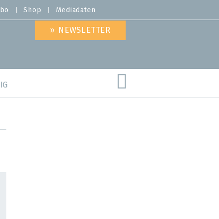
bo
Shop
Mediadaten
» NEWSLETTER
IG
are