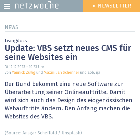
» NEWSLETTER
HEADER
MENU
Direkt
NEWS
zum
Inhalt
Livingdocs
Update: VBS setzt neues CMS für
seine Websites ein
Di 12.12.2023 - 10:23
Uhr
von
Yannick Züllig
und
Maximilian Schenner
und aob, rja
Der Bund bekommt eine neue Software zur
Überarbeitung seiner Onlineauftritte. Damit
wird sich auch das Design des eidgenössischen
Webauftritts ändern. Den Anfang machen die
Websites des VBS.
(Source: Ansgar Scheffold / Unsplash)