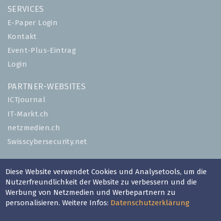
SERVICES
E-Paper Login
Kontakt
Event-Plus-Eintrag
Login
PARTNER-WEBSITES
ICTjournal
IT-Markt.ch
netzmedien.ch
Swisscybersecurity.net
© NETZMEDIEN AG 2026
Diese Website verwendet Cookies und Analysetools, um die
Impressum
Nutzerfreundlichkeit der Website zu verbessern und die
AGB
Werbung von Netzmedien und Werbepartnern zu
personalisieren. Weitere Infos:
Datenschutzerklärung
Nutzungsbestimmungen
Datenschutzerklärung