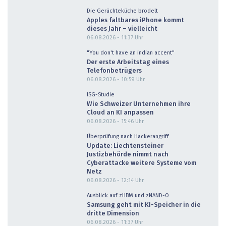
Die Gerüchteküche brodelt
Apples faltbares iPhone kommt
dieses Jahr – vielleicht
06.08.2026 - 11:37
Uhr
"You don't have an indian accent"
Der erste Arbeitstag eines
Telefonbetrügers
06.08.2026 - 10:59
Uhr
ISG-Studie
Wie Schweizer Unternehmen ihre
Cloud an KI anpassen
06.08.2026 - 15:46
Uhr
Überprüfung nach Hackerangriff
Update: Liechtensteiner
Justizbehörde nimmt nach
Cyberattacke weitere Systeme vom
Netz
06.08.2026 - 12:14
Uhr
Ausblick auf zHBM und zNAND-O
Samsung geht mit KI-Speicher in die
dritte Dimension
06.08.2026 - 11:37
Uhr