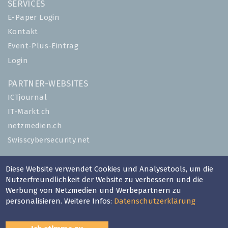
SERVICES
E-Paper Login
Kontakt
Event-Plus-Eintrag
Login
PARTNER-WEBSITES
ICTjournal
IT-Markt.ch
netzmedien.ch
Swisscybersecurity.net
© NETZMEDIEN AG 2026
Diese Website verwendet Cookies und Analysetools, um die
Impressum
Nutzerfreundlichkeit der Website zu verbessern und die
Werbung von Netzmedien und Werbepartnern zu
AGB
personalisieren. Weitere Infos:
Datenschutzerklärung
Nutzungsbestimmungen
Datenschutzerklärung