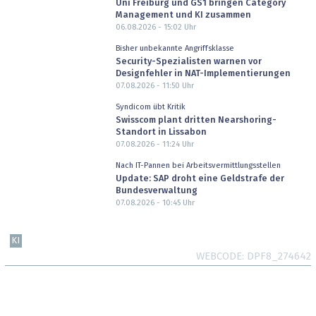
Uni Freiburg und GS1 bringen Category
Management und KI zusammen
06.08.2026 - 15:02
Uhr
Bisher unbekannte Angriffsklasse
Security-Spezialisten warnen vor
Designfehler in NAT-Implementierungen
07.08.2026 - 11:50
Uhr
Syndicom übt Kritik
Swisscom plant dritten Nearshoring-
Standort in Lissabon
07.08.2026 - 11:24
Uhr
Nach IT-Pannen bei Arbeitsvermittlungsstellen
Update: SAP droht eine Geldstrafe der
Bundesverwaltung
07.08.2026 - 10:45
Uhr
KI
WEBCODE
DPF8_274642