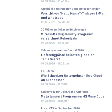
07.08.2026 - 10:46
Uhr
Angebliche Nachrichten vermeintlicher Kinder
Vorsicht vor "Hallo Mama"-Trick per E-Mail
und Whatsapp
06.08.2026 - 16:40
Uhr
20 Millionen Dollar an Belohnungen
Microsofts Bug-Bounty-Programm
verzeichnet Rekordjahr
07.08.2026 - 12:18
Uhr
Zahlen zum zweiten Quartal 2026
Lieferengpässe belasten globalen
Tabletmarkt
07.08.2026 - 11:06
Uhr
ISG-Studie
Wie Schweizer Unternehmen ihre Cloud
an KI anpassen
07.08.2026 - 12:15
Uhr
Konkurrenz für OpenAI und Anthropic
Meta lanciert Programmier-KI Muse Code
07.08.2026 - 11:56
Uhr
Erster CAS im September 2026