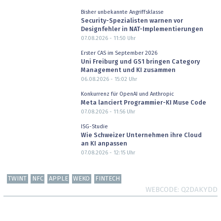
Bisher unbekannte Angriffsklasse
Security-Spezialisten warnen vor
Designfehler in NAT-Implementierungen
07.08.2026 - 11:50
Uhr
Erster CAS im September 2026
Uni Freiburg und GS1 bringen Category
Management und KI zusammen
06.08.2026 - 15:02
Uhr
Konkurrenz für OpenAI und Anthropic
Meta lanciert Programmier-KI Muse Code
07.08.2026 - 11:56
Uhr
ISG-Studie
Wie Schweizer Unternehmen ihre Cloud
an KI anpassen
07.08.2026 - 12:15
Uhr
TWINT
NFC
APPLE
WEKO
FINTECH
WEBCODE
Q2DAKYDD