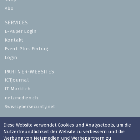
Abo
SERVICES
E-Paper Login
Kontakt
Event-Plus-Eintrag
Login
PARTNER-WEBSITES
ICTjournal
IT-Markt.ch
netzmedien.ch
Swisscybersecurity.net
© NETZMEDIEN AG 2026
Diese Website verwendet Cookies und Analysetools, um die
Impressum
Nutzerfreundlichkeit der Website zu verbessern und die
AGB
Werbung von Netzmedien und Werbepartnern zu