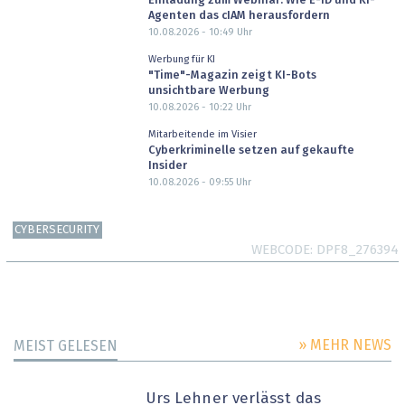
Einladung zum Webinar: Wie E-ID und KI-
Agenten das cIAM herausfordern
10.08.2026 - 10:49
Uhr
Werbung für KI
"Time"-Magazin zeigt KI-Bots
unsichtbare Werbung
10.08.2026 - 10:22
Uhr
Mitarbeitende im Visier
Cyberkriminelle setzen auf gekaufte
Insider
10.08.2026 - 09:55
Uhr
CYBERSECURITY
WEBCODE
DPF8_276394
» MEHR NEWS
MEIST GELESEN
Urs Lehner verlässt das