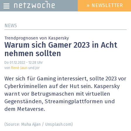
» NEWSLETTER
HEADER
MENU
Direkt
NEWS
zum
Inhalt
Trendprognosen von Kaspersky
Warum sich Gamer 2023 in Acht
nehmen sollten
Do 01.12.2022 - 12:28
Uhr
von
René Jaun
und jor
Wer sich für Gaming interessiert, sollte 2023 vor
Cyberkriminellen auf der Hut sein. Kaspersky
warnt vor Betrugsmaschen mit virtuellen
Gegenständen, Streamingplattformen und
dem Metaverse.
(Source: Muha Ajjan / Unsplash.com)