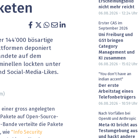
Erscheinungsbild
keten
heit wird digital
IT for Health
nicht mehr reicht
06.08.2026 - 12:24
Uhr
chain
Artificial Intelligence
Erster CAS im
September 2026
Uni Freiburg und
SGVO
Finance 2030
er 144’000 bösartige
GS1 bringen
Category
ttformen deponiert
 Managed Services & Co.
Fintech & Insurtech
Management und
landete auf dem
KI zusammen
minellen lockten unter
06.08.2026 - 15:02
Uhr
l Banking
Professional AV & Digital Signage
 Social-Media-Likes.
"You don't have an
indian accent"
 Dossiers
» alle Specials
Der erste
Arbeitstag eines
m)
Telefonbetrügers
06.08.2026 - 10:59
Uhr
n einer gross angelegten
Nach Vorfällen bei
 Pakete auf Open-Source-
OpenAI und Anthropic
g-Bande verteilte die Pakete
Meta-KI bricht aus
Testumgebung aus
, wie
"Info Security
und hackt andere