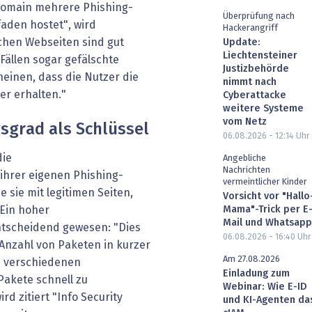
Domain mehrere Phishing-
Überprüfung nach
aden hostet", wird
Hackerangriff
schen Webseiten sind gut
Update:
Liechtensteiner
 Fällen sogar gefälschte
Justizbehörde
cheinen, dass die Nutzer die
nimmt nach
er erhalten."
Cyberattacke
weitere Systeme
vom Netz
sgrad als Schlüssel
06.08.2026 - 12:14
Uhr
die
Angebliche
Nachrichten
ihrer eigenen Phishing-
vermeintlicher Kinder
e sie mit legitimen Seiten,
Vorsicht vor "Hallo
Mama"-Trick per E
 Ein hoher
Mail und Whatsapp
ntscheidend gewesen: "Dies
06.08.2026 - 16:40
Uhr
 Anzahl von Paketen in kurzer
Am 27.08.2026
en verschiedenen
Einladung zum
Pakete schnell zu
Webinar: Wie E-ID
rd zitiert "Info Security
und KI-Agenten da