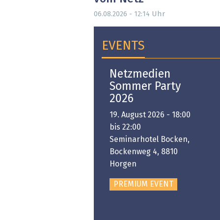
Uhr
06.08.2026 - 12:14
EVENTS
Open-i 2026 | The
Netzmedien
Swiss Innovation
Sommer Party
Platform
2026
6. November 2026 -
19. August 2026 - 18:00
:00 bis 18:00
bis 22:00
ongresshaus Zürich
Seminarhotel Bocken,
Bockenweg 4, 8810
PREMIUM EVENT
Horgen
PREMIUM EVENT