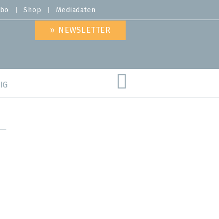
bo
Shop
Mediadaten
» NEWSLETTER
IG
are