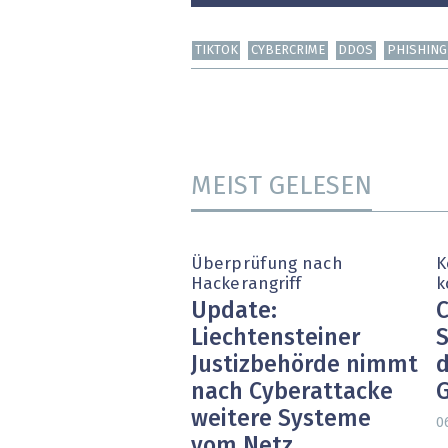
TIKTOK
CYBERCRIME
DDOS
PHISHING
MEIST GELESEN
Überprüfung nach
K
Hackerangriff
k
Update:
C
Liechtensteiner
S
Justizbehörde nimmt
d
nach Cyberattacke
weitere Systeme
0
vom Netz