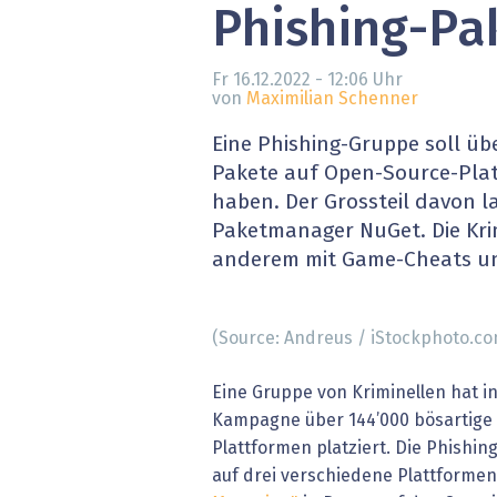
Phishing-Pa
» alle News
Gesund
Block
Fr 16.12.2022 - 12:06
Uhr
von
Maximilian Schenner
EU-D
Eine Phishing-Gruppe soll üb
Pakete auf Open-Source-Pla
XaaS,
haben. Der Grossteil davon 
Paketmanager NuGet. Die Kri
Digita
anderem mit Game-Cheats und
» alle
(Source: Andreus / iStockphoto.co
Eine Gruppe von Kriminellen hat i
Kampagne über 144’000 bösartige
Plattformen platziert. Die Phishin
auf drei verschiedene Plattformen