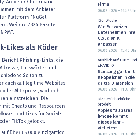
ity-Anbieter Checkmarx
Firma
sammen mit dem Anbieter
06.08.2026 - 14:57
Uhr
 der Plattform "NuGet"
ISG-Studie
eur. Weitere 7824 Pakete
Wie Schweizer
 "NPM".
Unternehmen ihre
Cloud an KI
anpassen
k-Likes als Köder
06.08.2026 - 15:46
Uhr
Bericht Phishing-Links, die
Ausblick auf zHBM und
zNAND-O
l-Adresse, Passwörter und
Samsung geht mit
chiedene Seiten zu
KI-Speicher in die
r auch auf legitime Websites
dritte Dimension
06.08.2026 - 11:37
Uhr
ndler AliExpress, wodurch
ren einstreichen. Die
Die Gerüchteküche
brodelt
n mit Cheats und Ressourcen
Apples faltbares
llower und Likes für Social-
iPhone kommt
der TikTok gelockt.
dieses Jahr –
vielleicht
auf über 65.000 einzigartige
06.08.2026 - 11:37
Uhr