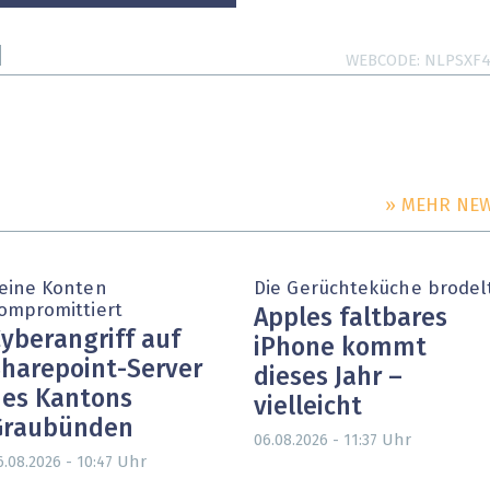
WEBCODE
NLPSXF
» MEHR NE
eine Konten
Die Gerüchteküche brodel
ompromittiert
Apples faltbares
yberangriff auf
iPhone kommt
harepoint-Server
dieses Jahr –
es Kantons
vielleicht
Graubünden
Uhr
06.08.2026 - 11:37
Uhr
6.08.2026 - 10:47