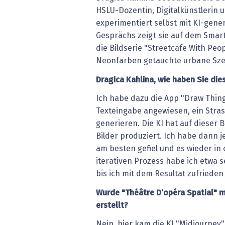
HSLU-Dozentin, Digitalkünstlerin
experimentiert selbst mit KI-gene
Gesprächs zeigt sie auf dem Smar
die Bildserie "Streetcafe With Peop
Neonfarben getauchte urbane Sze
Dragica Kahlina, wie haben Sie di
Ich habe dazu die App "Draw Thin
Texteingabe angewiesen, ein Stra
generieren. Die KI hat auf dieser 
Bilder produziert. Ich habe dann 
am besten gefiel und es wieder in 
iterativen Prozess habe ich etwa s
bis ich mit dem Resultat zufrieden
Wurde "Théâtre D’opéra Spatial" 
erstellt?
Nein, hier kam die KI "Midjourney"