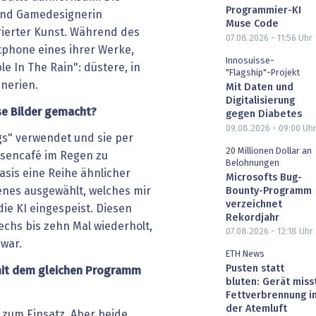
Programmier-KI
 und Gamedesignerin
Muse Code
rierter Kunst. Während des
07.08.2026 - 11:56
Uhr
tphone eines ihrer Werke,
Innosuisse-
le In The Rain": düstere, in
"Flagship"-Projekt
nerien.
Mit Daten und
Digitalisierung
ese Bilder gemacht?
gegen Diabetes
09.08.2026 - 09:00
Uh
gs" verwendet und sie per
20 Millionen Dollar an
ssencafé im Regen zu
Belohnungen
Basis eine Reihe ähnlicher
Microsofts Bug-
jenes ausgewählt, welches mir
Bounty-Programm
verzeichnet
die KI eingespeist. Diesen
Rekordjahr
echs bis zehn Mal wiederholt,
07.08.2026 - 12:18
Uhr
 war.
ETH News
Pusten statt
mit dem gleichen Programm
bluten: Gerät miss
Fettverbrennung i
der Atemluft
 zum Einsatz. Aber beide