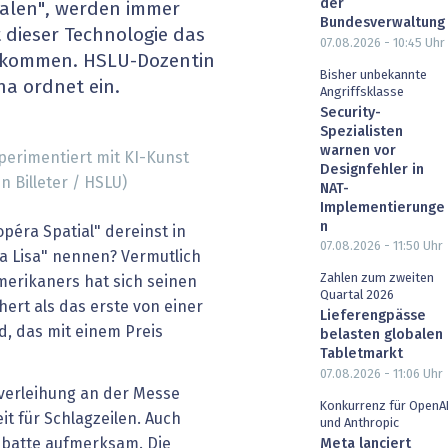
der
alen", werden immer
heit wird digital
IT for Health
Bundesverwaltung
 dieser Technologie das
07.08.2026 - 10:45
Uhr
ekommen. HSLU-Dozentin
chain
Artificial Intelligence
Bisher unbekannte
na ordnet ein.
Angriffsklasse
Security-
SGVO
Finance 2030
Spezialisten
warnen vor
perimentiert mit KI-Kunst
 Managed Services & Co.
Fintech & Insurtech
Designfehler in
n Billeter / HSLU)
NAT-
Implementierunge
l Banking
Professional AV & Digital Signage
n
péra Spatial" dereinst in
07.08.2026 - 11:50
Uhr
a Lisa" nennen? Vermutlich
 Dossiers
» alle Specials
Zahlen zum zweiten
merikaners hat sich seinen
Quartal 2026
hert als das erste von einer
Lieferengpässe
ld, das mit einem Preis
belasten globalen
Tabletmarkt
07.08.2026 - 11:06
Uhr
sverleihung an der Messe
Konkurrenz für OpenA
it für Schlagzeilen. Auch
und Anthropic
ebatte aufmerksam. Die
Meta lanciert