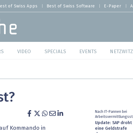
est of Swiss Apps
Best of Swiss Software
E-Paper
A
RS
VIDEO
SPECIALS
EVENTS
NETZWITZ
f Swiss Web
Swiss Digital Ranking
Best of Swiss Web
f Swiss Apps
Datacenter
Best of Swiss Apps
st?
f Swiss Software
Cybersecurity
Best of Swiss Softw
/4 Hana
IT for Gov
Nach IT-Pannen bei
Arbeitsvermittlungsst
Update: SAP droht
tswelten
Cloud & Managed Services
e auf Kommando in
eine Geldstrafe