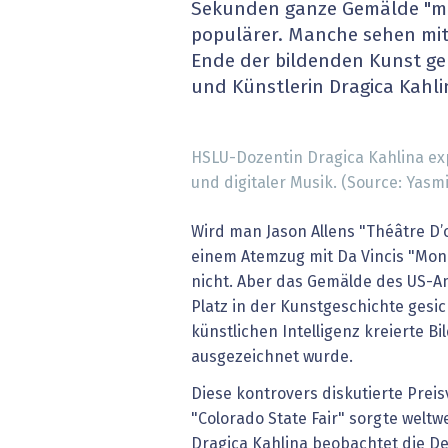
Sekunden ganze Gemälde "m
» alle News
Gesund
populärer. Manche sehen mit
Ende der bildenden Kunst g
Block
und Künstlerin Dragica Kahli
EU-D
HSLU-Dozentin Dragica Kahlina ex
XaaS,
und digitaler Musik. (Source: Yasmi
Digita
Wird man Jason Allens "Théâtre D’o
einem Atemzug mit Da Vincis "Mon
» alle
nicht. Aber das Gemälde des US-A
Platz in der Kunstgeschichte gesic
künstlichen Intelligenz kreierte Bi
ausgezeichnet wurde.
Diese kontrovers diskutierte Prei
"Colorado State Fair" sorgte weltwe
Dragica Kahlina beobachtet die D