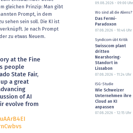
09.08.2026 - 09:00
Uh
 gleichen Prinzip: Man gibt
Wo sind all die Aliens?
enannten Prompt, in dem
Das Fermi-
u sehen sein soll. Die KI ist
Paradoxon
 verknüpft. Je nach Prompt
07.08.2026 - 10:46
Uhr
lder zu etwas Neuem.
Syndicom übt Kritik
Swisscom plant
dritten
Nearshoring-
gory at the Fine
Standort in
as people
Lissabon
ado State Fair,
07.08.2026 - 11:24
Uhr
 up a great
ISG-Studie
advancing
Wie Schweizer
Unternehmen ihre
ussion of AI
Cloud an KI
ir evolve from
anpassen
07.08.2026 - 12:15
Uhr
ouAArB4EI
LrnCwbvs