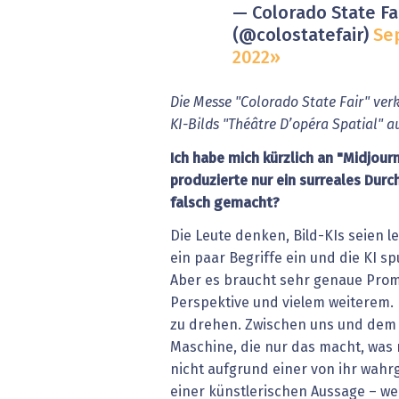
— Colorado State Fa
(@colostatefair)
Se
2022
Die Messe "Colorado State Fair" ver
KI-Bilds "Théâtre D’opéra Spatial" au
Ich habe mich kürzlich an "Midjourn
produzierte nur ein surreales Durc
falsch gemacht?
Die Leute denken, Bild-KIs seien l
ein paar Begriffe ein und die KI s
Aber es braucht sehr genaue Prompt
Perspektive und vielem weiterem. E
zu drehen. Zwischen uns und dem 
Maschine, die nur das macht, was 
nicht aufgrund einer von ihr wah
einer künstlerischen Aussage – weil