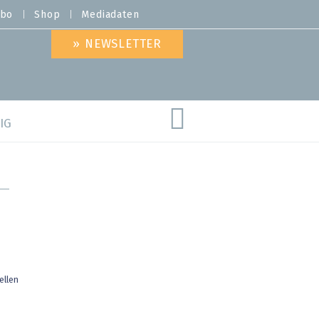
bo
Shop
Mediadaten
» NEWSLETTER
IG
are
ellen