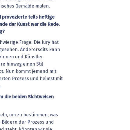
ssisches Gemälde malen.
 provozierte teils heftige
nde der Kunst war die Rede.
ng?
hwierige Frage. Die Jury hat
 gesehen. Andererseits kann
erinnen und Künstler
re hinweg einen Stil
rot. Nun kommt jemand mit
erten Prozess und heimst mit
.
m die beiden Sichtweisen
keln, um zu bestimmen, was
KI-Bildern der Prozess und
 steht, könnten wir sie