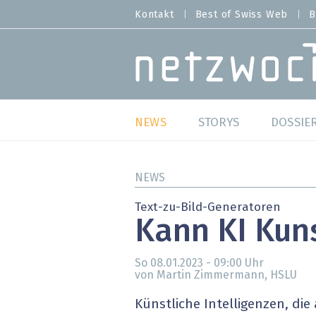
Direkt
Kontakt
Best of Swiss Web
B
HEADER
zum
MENU
Inhalt
MAIN NAVIGATION
NEWS
STORYS
DOSSIE
Live
Best o
NEWS
Wild Card
Best o
Text-zu-Bild-Generatoren
Kann KI Kun
Studien
Best o
So 08.01.2023 - 09:00
Uhr
Meinungen
SAP S
von Martin Zimmermann, HSLU
Hands-on
Arbei
Künstliche Intelligenzen, di