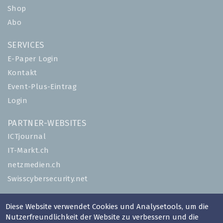
Shop
Abo
SERVICES
E-Paper Login
Kontakt
Event-Plus-Eintrag
Login
PARTNER-WEBSITES
ICTjournal
IT-Markt.ch
netzmedien.ch
Swisscybersecurity.net
© NETZMEDIEN AG 2026
Diese Website verwendet Cookies und Analysetools, um die
Impressum
Nutzerfreundlichkeit der Website zu verbessern und die