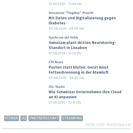
07.08.2026 - 11:06
Uhr
Innosuisse-"Flagship"-Projekt
Mit Daten und Digitalisierung gegen
Diabetes
09.08.2026 - 09:00
Uhr
Syndicom übt Kritik
Swisscom plant dritten Nearshoring-
Standort in Lissabon
07.08.2026 - 11:24
Uhr
ETH News
Pusten statt bluten: Gerät misst
Fettverbrennung in der Atemluft
09.08.2026 - 09:00
Uhr
ISG-Studie
Wie Schweizer Unternehmen ihre Cloud
an KI anpassen
07.08.2026 - 12:15
Uhr
XTENDX
3Q
PARTNERSCHAFT
STREAMING
WEBCODE
MXWXNAUN