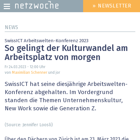
» NEWSLETTER
HEADER
MENU
Direkt
NEWS
zum
Inhalt
SwissICT Arbeitswelten-Konferenz 2023
So gelingt der Kulturwandel am
Arbeitsplatz von morgen
Fr 24.03.2023 - 12:00
Uhr
von
Maximilian Schenner
und jor
SwissICT hat seine diesjährige Arbeitswelten-
Konferenz abgehalten. Im Vordergrund
standen die Themen Unternehmenskultur,
New Work sowie die Generation Z.
(Source: Jennifer Loosli)
Über den Dächern von Zürich ist am 23. März 2023 die