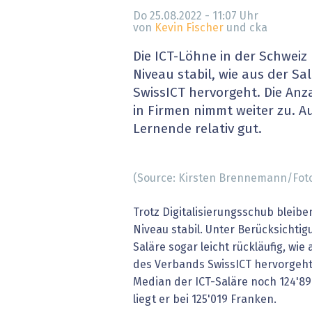
» alle News
Gesund
Do 25.08.2022 - 11:07
Uhr
von
Kevin Fischer
und cka
Block
Die ICT-Löhne in der Schweiz
Niveau stabil, wie aus der Sa
EU-D
SwissICT hervorgeht. Die Anza
in Firmen nimmt weiter zu. A
XaaS,
Lernende relativ gut.
Digita
(Source: Kirsten Brennemann/Foto
» alle
Trotz Digitalisierungsschub bleib
Niveau stabil. Unter Berücksichtigu
Saläre sogar leicht rückläufig, wie
des Verbands SwissICT hervorgeht.
Median der ICT-Saläre noch 124'89
liegt er bei 125'019 Franken.