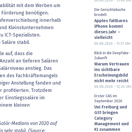
06.08.2026 - 15:46
Uhr
tabilität mit dem Werben um
Die Gerüchteküche
 Förderung benötigen.
brodelt
fenverschiebung innerhalb
Apples faltbares
iPhone kommt
s und Kleinstunternehmen
dieses Jahr –
u ICT-Spezialisten.
vielleicht
Saläre stabil.
06.08.2026 - 11:37
Uhr
Blick in die Deepfake-
le auf, dass die
Zukunft
Anzahl an tieferen Salären
Warum Vertrauen
lärniveau anstieg. Das
ins sichtbare
Erscheinungsbild
gen des Fachkräftemangels
nicht mehr reicht
teiger Anstellung fanden und
06.08.2026 - 12:24
Uhr
r profitierten. Trotzdem
Erster CAS im
r Einstiegssaläre im
September 2026
 einem kleinen
Uni Freiburg und
GS1 bringen
Category
Salär-Medians von 2020 auf
Management und
KI zusammen
n sehr stabil. (Source: