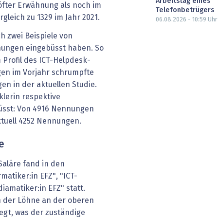
Arbeitstag eines
öfter Erwähnung als noch im
Telefonbetrügers
rgleich zu 1329 im Jahr 2021.
06.08.2026 - 10:59
Uhr
ch zwei Beispiele von
nnungen eingebüsst haben. So
Profil des ICT-Helpdesk-
gen im Vorjahr schrumpfte
en in der aktuellen Studie.
klerin respektive
büsst: Von 4916 Nennungen
ktuell 4252 Nennungen.
e
aläre fand in den
matiker:in EFZ", "ICT-
amatiker:in EFZ" statt.
n der Löhne an der oberen
iegt, was der zuständige