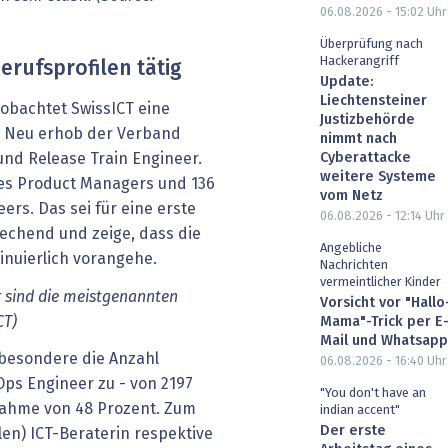
06.08.2026 - 15:02
Uhr
Überprüfung nach
Hackerangriff
erufsprofilen tätig
Update:
Liechtensteiner
obachtet SwissICT eine
Justizbehörde
. Neu erhob der Verband
nimmt nach
Cyberattacke
und Release Train Engineer.
weitere Systeme
es Product Managers und 136
vom Netz
ers. Das sei für eine erste
06.08.2026 - 12:14
Uhr
echend und zeige, dass die
Angebliche
inuierlich vorangehe.
Nachrichten
vermeintlicher Kinder
 sind die meistgenannten
Vorsicht vor "Hallo
CT)
Mama"-Trick per E
Mail und Whatsapp
sbesondere die Anzahl
06.08.2026 - 16:40
Uhr
ps Engineer zu - von 2197
"You don't have an
unahme von 48 Prozent. Zum
indian accent"
Der erste
ilen) ICT-Beraterin respektive