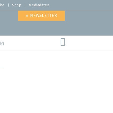
bo
Shop
Mediadaten
» NEWSLETTER
IG
are