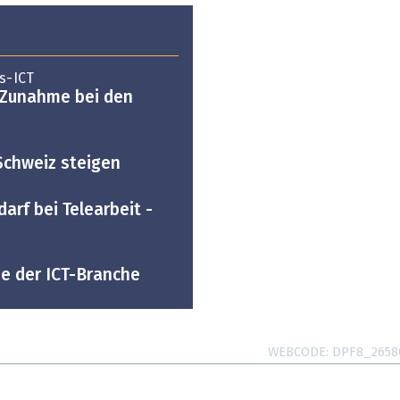
s-ICT
e Zunahme bei den
 Schweiz steigen
arf bei Telearbeit -
ne der ICT-Branche
WEBCODE
DPF8_2658