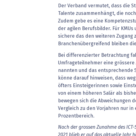
Der Verband vermutet, dass die S
Talente zusammenhängt, die noch
Zudem gebe es eine Kompetenzstu
der agilen Berufsbilder. Für KMU
sichere das den weiteren Zugang z
Branchenübergreifend bleiben die 
Bei differenzierter Betrachtung fal
Umfrageteilnehmer eine grössere 
nannten und das entsprechende Sa
könne darauf hinweisen, dass we
öfters Einsteigerinnen sowie Eins
von einem höheren Salär als bishe
bewegen sich die Abweichungen de
Vergleich zu den Vorjahren nur in
Prozentbereich.
Nach der grossen Zunahme des ICT-
2021 blieb er auf das aktuelle Jahr hi