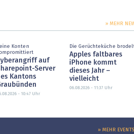
» MEHR NE
eine Konten
Die Gerüchteküche brodel
ompromittiert
Apples faltbares
yberangriff auf
iPhone kommt
harepoint-Server
dieses Jahr –
es Kantons
vielleicht
Graubünden
Uhr
06.08.2026 - 11:37
Uhr
6.08.2026 - 10:47
» MEHR EVENT