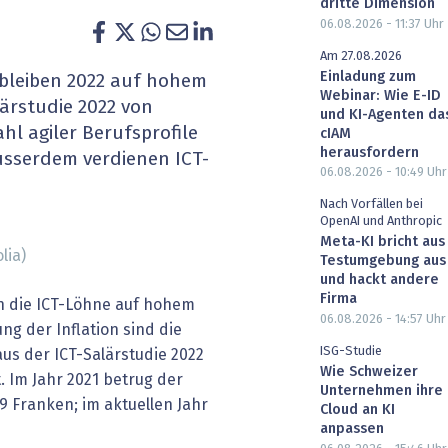
dritte Dimension
heit wird digital
IT for Health
06.08.2026 - 11:37
Uhr
Am 27.08.2026
chain
Artificial Intelligence
Einladung zum
 bleiben 2022 auf hohem
Webinar: Wie E-ID
lärstudie 2022 von
und KI-Agenten da
SGVO
Finance 2030
hl agiler Berufsprofile
cIAM
herausfordern
usserdem verdienen ICT-
 Managed Services & Co.
Fintech & Insurtech
06.08.2026 - 10:49
Uhr
Nach Vorfällen bei
l Banking
Professional AV & Digital Signage
OpenAI und Anthropic
Meta-KI bricht aus
lia)
 Dossiers
» alle Specials
Testumgebung aus
und hackt andere
Firma
en die ICT-Löhne auf hohem
06.08.2026 - 14:57
Uhr
ng der Inflation sind die
ISG-Studie
 aus der ICT-Salärstudie 2022
Wie Schweizer
 Im Jahr 2021 betrug der
Unternehmen ihre
9 Franken; im aktuellen Jahr
Cloud an KI
anpassen