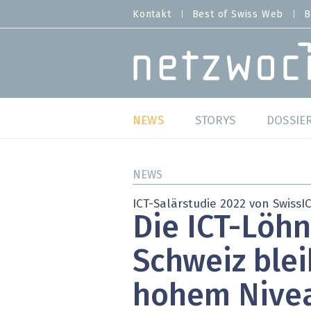
Direkt
Kontakt
Best of Swiss Web
B
HEADER
zum
MENU
Inhalt
MAIN NAVIGATION
NEWS
STORYS
DOSSIE
Live
Best o
NEWS
Wild Card
Best o
ICT-Salärstudie 2022 von SwissI
Die ICT-Löhn
Studien
Best o
Schweiz ble
Meinungen
SAP S
hohem Nivea
Hands-on
Arbei