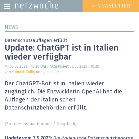
» NEWSLETTER
HEADER
MENU
Direkt
NEWS
zum
Inhalt
Datenschutzauflagen erfüllt
Update: ChatGPT ist in Italien
wieder verfügbar
Mi 03.05.2023 - 10:20
Uhr | Aktualisiert
03.05.2023 - 10:20
von
Yannick Züllig
und jor, rja, tme
Der ChatGPT-Bot ist in Italien wieder
zugänglich. Die Entwicklerin OpenAI hat die
Auflagen der italienischen
Datenschutzbehörden erfüllt.
(Source: Joshua Hoehne / Unsplash)
Update vom 3.5.2023:
Die italienische Datenschutzbehörde