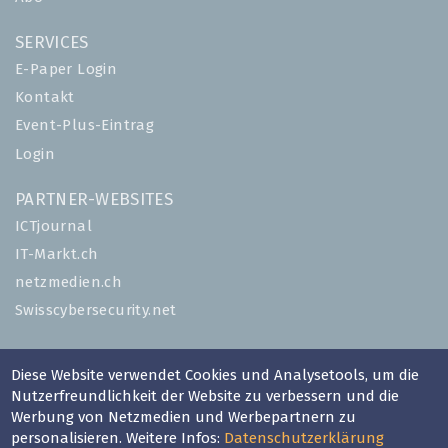
SERVICES
E-Paper Login
Kontakt
Event-Plus-Eintrag
Login
PARTNER-WEBSITES
ICTjournal
IT-Markt.ch
netzmedien.ch
Swisscybersecurity.net
© NETZMEDIEN AG 2026
Diese Website verwendet Cookies und Analysetools, um die
Impressum
Nutzerfreundlichkeit der Website zu verbessern und die
AGB
Werbung von Netzmedien und Werbepartnern zu
personalisieren. Weitere Infos:
Datenschutzerklärung
Nutzungsbestimmungen