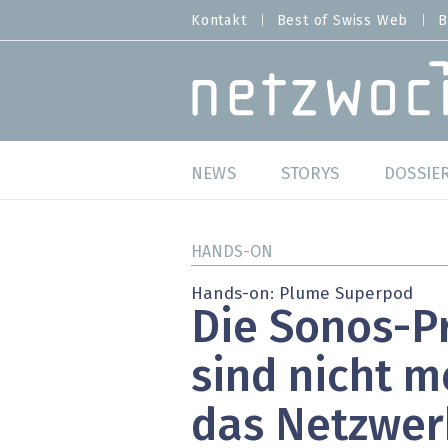
Direkt
Kontakt
Best of Swiss Web
B
HEADER
zum
MENU
Inhalt
MAIN NAVIGATION
NEWS
STORYS
DOSSIE
Live
Best o
HANDS-ON
Wild Card
Best o
Hands-on: Plume Superpod
Die Sonos-P
Studien
Best o
sind nicht m
Meinungen
SAP S
das Netzwer
Hands-on
Arbei