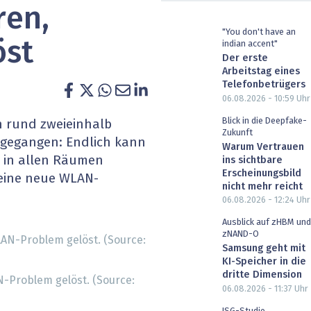
ren,
heit wird digital
IT for Health
"You don't have an
öst
indian accent"
chain
Artificial Intelligence
Der erste
Arbeitstag eines
SGVO
Finance 2030
Telefonbetrügers
06.08.2026 - 10:59
Uhr
 Managed Services & Co.
Fintech & Insurtech
Blick in die Deepfake-
h rund zweieinhalb
Zukunft
 gegangen: Endlich kann
l Banking
Professional AV & Digital Signage
Warum Vertrauen
p in allen Räumen
ins sichtbare
Erscheinungsbild
eine neue WLAN-
 Dossiers
» alle Specials
nicht mehr reicht
06.08.2026 - 12:24
Uhr
Ausblick auf zHBM und
zNAND-O
Samsung geht mit
KI-Speicher in die
dritte Dimension
Problem gelöst. (Source:
06.08.2026 - 11:37
Uhr