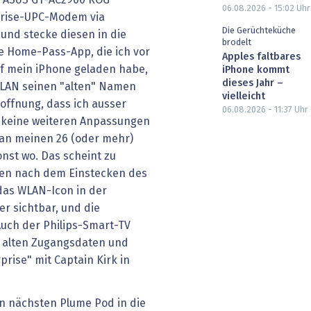
06.08.2026 - 15:02
Uhr
nrise-UPC-Modem via
Die Gerüchteküche
nd stecke diesen in die
brodelt
e Home-Pass-App, die ich vor
Apples faltbares
f mein iPhone geladen habe,
iPhone kommt
dieses Jahr –
LAN seinen "alten" Namen
vielleicht
Hoffnung, dass ich ausser
06.08.2026 - 11:37
Uhr
 keine weiteren Anpassungen
an meinen 26 (oder mehr)
st wo. Das scheint zu
den nach dem Einstecken des
das WLAN-Icon in der
r sichtbar, und die
Auch der Philips-Smart-TV
n alten Zugangsdaten und
rise" mit Captain Kirk in
en nächsten Plume Pod in die