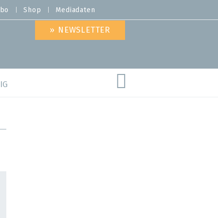
bo
Shop
Mediadaten
» NEWSLETTER
IG
are