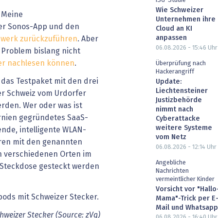
ISG-Studie
Wie Schweizer
 Meine
Unternehmen ihre
er Sonos-App und den
Cloud an KI
anpassen
zwerk zurückzuführen
. Aber
06.08.2026 - 15:46
Uhr
Problem bislang nicht
ier nachlesen können
.
Überprüfung nach
Hackerangriff
 das Testpaket mit den drei
Update:
Liechtensteiner
er Schweiz vom Urdorfer
Justizbehörde
rden. Wer oder was ist
nimmt nach
ornien gegründetes SaaS-
Cyberattacke
weitere Systeme
nde, intelligente WLAN-
vom Netz
eren mit den genannten
06.08.2026 - 12:14
Uhr
an verschiedenen Orten im
Angebliche
 Steckdose gesteckt werden
Nachrichten
vermeintlicher Kinder
Vorsicht vor "Hallo
Mama"-Trick per E
Mail und Whatsapp
hweizer Stecker (Source: zVg)
06.08.2026 - 16:40
Uhr