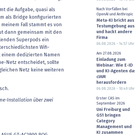
t die Aufgabe, quasi als
Nach Vorfällen bei
OpenAI und Anthropic
om als Bridge konfigurierten
Meta-KI bricht aus
meinem Fall stammt es von
Testumgebung aus
aut dann gemeinsam mit den
und hackt andere
Firma
ilenden Superpods ein
06.08.2026 - 14:57
Uhr
erschiedlichsten Wifi-
Am 27.08.2026
it einem dedizierten Namen
Einladung zum
me-Netz entscheidet, sollte
Webinar: Wie E-ID
 gleichen Netz keine weiteren
und KI-Agenten da
cIAM
herausfordern
06.08.2026 - 10:49
Uhr
Erster CAS im
e-Installation über zwei
September 2026
Uni Freiburg und
GS1 bringen
Category
Management und
KI zusammen
m ASUS GT-AC2900 ROG