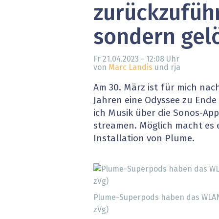
zurückzufüh
» alle News
Gesund
sondern gel
Block
EU-D
Fr 21.04.2023 - 12:08
Uhr
von
Marc Landis
und rja
XaaS,
Am 30. März ist für mich nac
Jahren eine Odyssee zu Ende
Digita
ich Musik über die Sonos-Ap
streamen. Möglich macht es 
» alle
Installation von Plume.
Plume-Superpods haben das WLAN-
zVg)