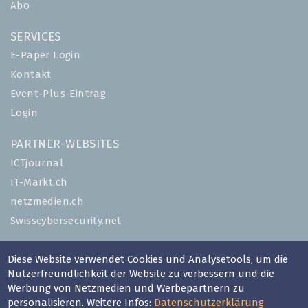
Abo
SERVICES
E-Paper Login
Kontakt
Event-Plus-Eintrag
Login
PARTNER-WEBSITES
ICTjournal
IT-Markt.ch
netzmedien.ch
Swisscybersecurity.net
© NETZMEDIEN AG 2026
Diese Website verwendet Cookies und Analysetools, um die
Impressum
Nutzerfreundlichkeit der Website zu verbessern und die
Werbung von Netzmedien und Werbepartnern zu
AGB
personalisieren. Weitere Infos:
Datenschutzerklärung