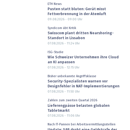
ETH News
Pusten statt bluten: Gerät misst
Fettverbrennung in der Atemluft
09.08.2026 - 09:00
Uhr
Syndicom übt Kritik
Swisscom plant dritten Nearshoring-
Standort in Lissabon
07.08.2026 - 11:24
Uhr
ISG-Studie
Wie Schweizer Unternehmen ihre Cloud
an KI anpassen
07.08.2026 - 12:15
Uhr
Bisher unbekannte Angriffsklasse
Security-Spezialisten warnen vor
Designfehler in NAT-Implementierungen
07.08.2026 - 11:50
Uhr
Zahlen zum zweiten Quartal 2026
Lieferengpässe belasten globalen
Tabletmarkt
07.08.2026 - 11:06
Uhr
Nach IT-Pannen bei Arbeitsvermittlungsstellen
Update: SAP droht eine Geldstrafe der