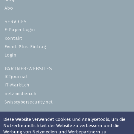
Abo
SERVICES
E-Paper Login
Kontakt
Event-Plus-Eintrag
Login
PARTNER-WEBSITES
ICTjournal
IT-Markt.ch
netzmedien.ch
Swisscybersecurity.net
© NETZMEDIEN AG 2026
Diese Website verwendet Cookies und Analysetools, um die
Impressum
Nutzerfreundlichkeit der Website zu verbessern und die
Werbung von Netzmedien und Werbepartnern zu
AGB