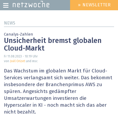
» NEWSLETTER
HEADER
MENU
Direkt
NEWS
zum
Inhalt
Canalys-Zahlen
Unsicherheit bremst globalen
Cloud-Markt
Fr 11.08.2023 - 10:19
Uhr
von
Joël Orizet
und msc
Das Wachstum im globalen Markt für Cloud-
Services verlangsamt sich weiter. Das bekommt
insbesondere der Branchenprimus AWS zu
spüren. Angesichts gedämpfter
Umsatzerwartungen investieren die
Hyperscaler in KI - noch macht sich das aber
nicht bezahlt.