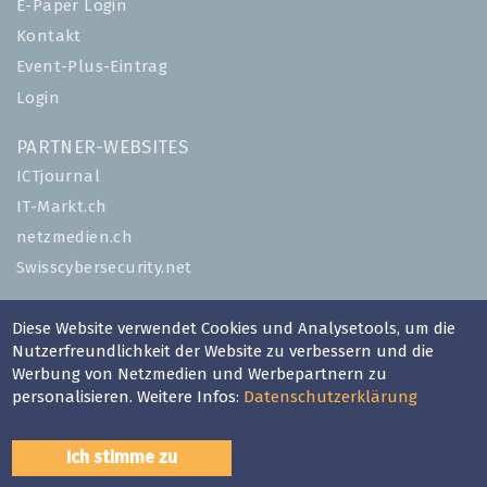
E-Paper Login
Kontakt
Event-Plus-Eintrag
Login
PARTNER-WEBSITES
ICTjournal
IT-Markt.ch
netzmedien.ch
Swisscybersecurity.net
© NETZMEDIEN AG 2026
Diese Website verwendet Cookies und Analysetools, um die
Impressum
Nutzerfreundlichkeit der Website zu verbessern und die
Werbung von Netzmedien und Werbepartnern zu
AGB
personalisieren. Weitere Infos:
Datenschutzerklärung
Nutzungsbestimmungen
Datenschutzerklärung
Ich stimme zu