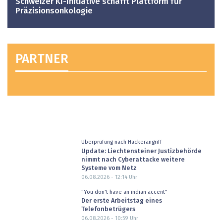
Schweizer KI-Initiative schafft Plattform für
Präzisionsonkologie
PARTNER
Überprüfung nach Hackerangriff
Update: Liechtensteiner Justizbehörde
nimmt nach Cyberattacke weitere
Systeme vom Netz
06.08.2026 - 12:14
Uhr
"You don't have an indian accent"
Der erste Arbeitstag eines
Telefonbetrügers
06.08.2026 - 10:59
Uhr