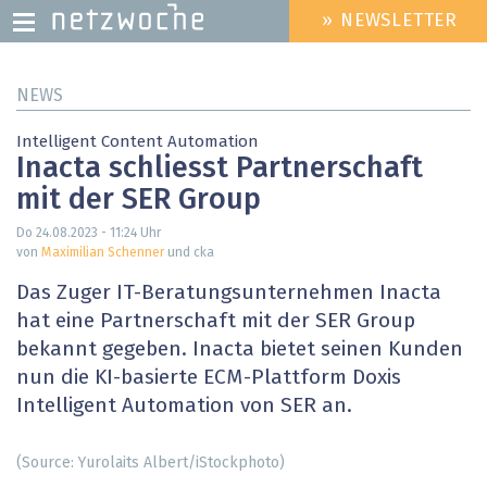
» NEWSLETTER
HEADER
MENU
Direkt
NEWS
zum
Inhalt
Intelligent Content Automation
Inacta schliesst Partnerschaft
mit der SER Group
Do 24.08.2023 - 11:24
Uhr
von
Maximilian Schenner
und cka
Das Zuger IT-Beratungsunternehmen Inacta
hat eine Partnerschaft mit der SER Group
bekannt gegeben. Inacta bietet seinen Kunden
nun die KI-basierte ECM-Plattform Doxis
Intelligent Automation von SER an.
(Source: Yurolaits Albert/iStockphoto)