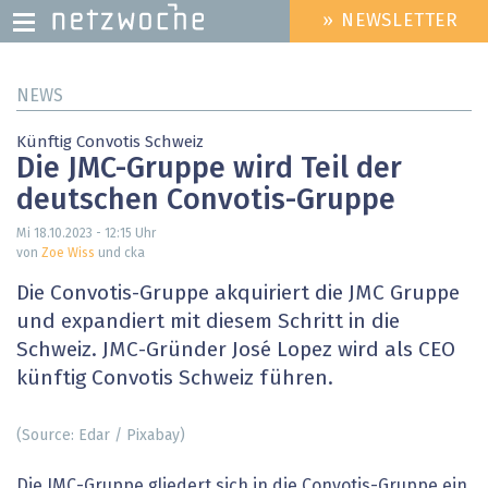
» NEWSLETTER
HEADER
MENU
Direkt
NEWS
zum
Inhalt
Künftig Convotis Schweiz
Die JMC-Gruppe wird Teil der
deutschen Convotis-Gruppe
Mi 18.10.2023 - 12:15
Uhr
von
Zoe Wiss
und cka
Die Convotis-Gruppe akquiriert die JMC Gruppe
und expandiert mit diesem Schritt in die
Schweiz. JMC-Gründer José Lopez wird als CEO
künftig Convotis Schweiz führen.
(Source: Edar / Pixabay)
Die JMC-Gruppe gliedert sich in die Convotis-Gruppe ein