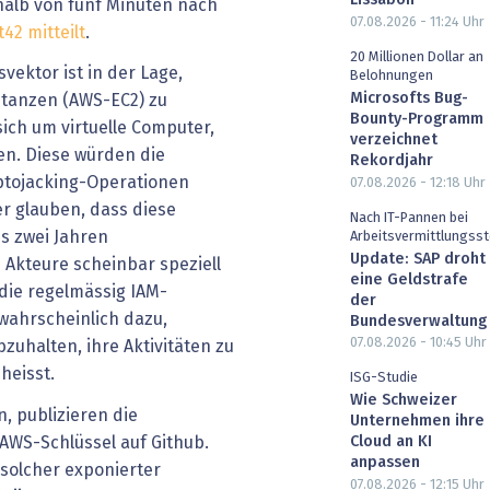
Lissabon
halb von fünf Minuten nach
07.08.2026 - 11:24
Uhr
t42 mitteilt
.
20 Millionen Dollar an
ektor ist in der Lage,
Belohnungen
Microsofts Bug-
tanzen (AWS-EC2) zu
Bounty-Programm
sich um virtuelle Computer,
verzeichnet
n. Diese würden die
Rekordjahr
yptojacking-Operationen
07.08.2026 - 12:18
Uhr
r glauben, dass diese
Nach IT-Pannen bei
s zwei Jahren
Arbeitsvermittlungsst
Update: SAP droht
Akteure scheinbar speziell
eine Geldstrafe
die regelmässig IAM-
der
 wahrscheinlich dazu,
Bundesverwaltung
07.08.2026 - 10:45
Uhr
zuhalten, ihre Aktivitäten zu
 heisst.
ISG-Studie
Wie Schweizer
, publizieren die
Unternehmen ihre
WS-Schlüssel auf Github.
Cloud an KI
anpassen
solcher exponierter
07.08.2026 - 12:15
Uhr