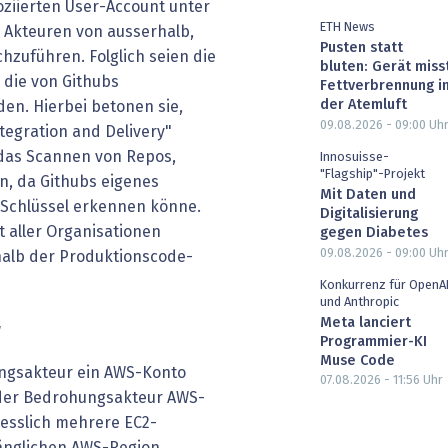
oziierten User-Account unter
ETH News
 Akteuren von ausserhalb,
Pusten statt
zuführen. Folglich seien die
bluten: Gerät miss
 die von Githubs
Fettverbrennung i
der Atemluft
en. Hierbei betonen sie,
09.08.2026 - 09:00
Uh
egration and Delivery"
 das Scannen von Repos,
Innosuisse-
"Flagship"-Projekt
n, da Githubs eigenes
Mit Daten und
 Schlüssel erkennen könne.
Digitalisierung
 aller Organisationen
gegen Diabetes
09.08.2026 - 09:00
Uh
halb der Produktionscode-
Konkurrenz für OpenA
und Anthropic
Meta lanciert
r
Programmier-KI
Muse Code
ngsakteur ein AWS-Konto
07.08.2026 - 11:56
Uhr
 der Bedrohungsakteur AWS-
iesslich mehrere EC2-
gänglichen AWS-Region