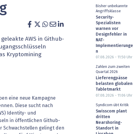
g
Bisher unbekannte
heit wird digital
IT for Health
Angriffsklasse
Security-
chain
Artificial Intelligence
Spezialisten
warnen vor
Designfehler in
SGVO
Finance 2030
 geleakte AWS in Github-
NAT-
Implementierunge
Zugangsschlüsseln
 Managed Services & Co.
Fintech & Insurtech
n
das Kryptomining
07.08.2026 - 11:50
Uhr
l Banking
Professional AV & Digital Signage
Zahlen zum zweiten
Quartal 2026
 Dossiers
» alle Specials
Lieferengpässe
belasten globalen
Tabletmarkt
07.08.2026 - 11:06
Uhr
haben eine neue Kampagne
nennen. Diese sucht nach
Syndicom übt Kritik
Swisscom plant
S) Identity- und
dritten
ln in öffentlichen Github-
Nearshoring-
er Schwachstellen gelingt den
Standort in