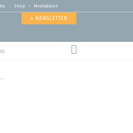
bo
Shop
Mediadaten
» NEWSLETTER
IG
are