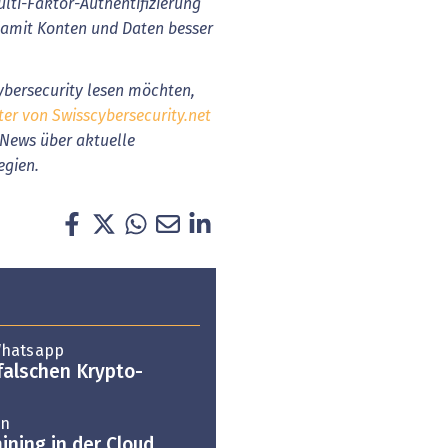
ti-Faktor-Authentifizierung
 damit Konten und Daten besser
bersecurity lesen möchten,
ter von Swisscybersecurity.net
h News über aktuelle
egien.
Whatsapp
 falschen Krypto-
on
ining in der Cloud