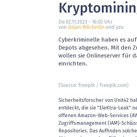
Kryptominin
» alle News
Gesund
Block
Do 02.11.2023 - 16:02
Uhr
von
Dejan Wäckerlin
und yzu
EU-D
Cyberkriminelle haben es auf
Depots abgesehen. Mit den 
XaaS,
wollen sie Onlineserver für 
einrichten.
Digita
» alle
(Source: freepik / freepik.com)
Sicherheitsforscher von Unit42 
entdeckt, die sie "EleKtra-Leak" 
offenen Amazon-Web-Services (AW
Zugriffsmanagement (IAM)-Schlüsse
Repositories. Das Auffinden solch