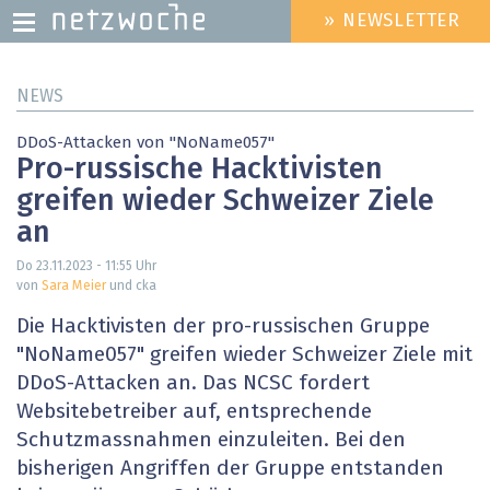
» NEWSLETTER
HEADER
MENU
Direkt
NEWS
zum
Inhalt
DDoS-Attacken von "NoName057"
Pro-russische Hacktivisten
greifen wieder Schweizer Ziele
an
Do 23.11.2023 - 11:55
Uhr
von
Sara Meier
und cka
Die Hacktivisten der pro-russischen Gruppe
"NoName057" greifen wieder Schweizer Ziele mit
DDoS-Attacken an. Das NCSC fordert
Websitebetreiber auf, entsprechende
Schutzmassnahmen einzuleiten. Bei den
bisherigen Angriffen der Gruppe entstanden