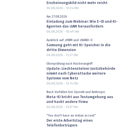
Erscheinungsbild nicht mehr reicht
06.08.2026 - 12:24
Uhr
Am 27.08.2026
Einladung zum Webinar: Wie E-ID und KI-
Agenten das cIAM herausfordern
06.08.2026 - 10:49
Uhr
Ausblick auf zHBM und zNAND-O
Samsung geht mit KI-Speicher in die
dritte Dimension
06.08.2026 - 11:37
Uhr
Überprüfung nach Hackerangriff
Update: Liechtensteiner Justizbehörde
nimmt nach Cyberattacke weitere
Systeme vom Netz
06.08.2026 - 12:14
Uhr
Nach Vorfällen bei OpenAI und Anthropic
Meta-KI bricht aus Testumgebung aus
und hackt andere Firma
06.08.2026 - 14:57
Uhr
"You don't have an indian accent"
Der erste Arbeitstag eines
Telefonbetrügers