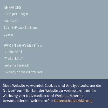
SERVICES
E-Paper Login
Kontakt
Event-Plus-Eintrag
Login
PARTNER-WEBSITES
ICTjournal
IT-Markt.ch
netzmedien.ch
Swisscybersecurity.net
© NETZMEDIEN AG 2026
Diese Website verwendet Cookies und Analysetools, um die
Impressum
Nutzerfreundlichkeit der Website zu verbessern und die
Werbung von Netzmedien und Werbepartnern zu
AGB
personalisieren. Weitere Infos:
Datenschutzerklärung
Nutzungsbestimmungen