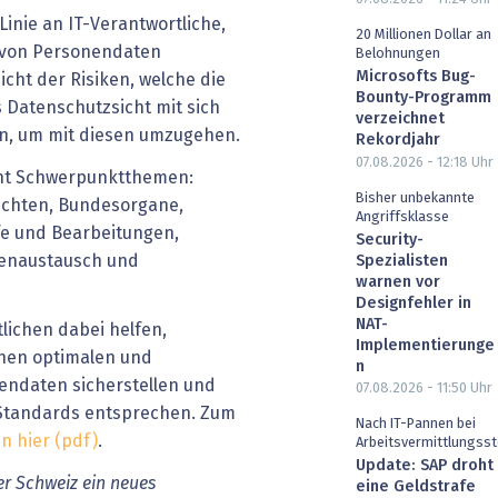
 Linie an IT-Verantwortliche,
20 Millionen Dollar an
g von Personendaten
Belohnungen
Microsofts Bug-
icht der Risiken, welche die
Bounty-Programm
 Datenschutzsicht mit sich
verzeichnet
n, um mit diesen umzugehen.
Rekordjahr
07.08.2026 - 12:18
Uhr
cht Schwerpunktthemen:
Bisher unbekannte
ichten, Bundesorgane,
Angriffsklasse
ffe und Bearbeitungen,
Security-
tenaustausch und
Spezialisten
warnen vor
Designfehler in
NAT-
lichen dabei helfen,
Implementierunge
inen optimalen und
n
ndaten sicherstellen und
07.08.2026 - 11:50
Uhr
 Standards entsprechen. Zum
Nach IT-Pannen bei
n hier (pdf)
.
Arbeitsvermittlungsst
Update: SAP droht
er Schweiz ein neues
eine Geldstrafe