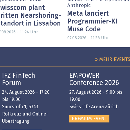
Anthropic
wisscom plant
Meta lanciert
ritten Nearshoring-
Programmier-KI
tandort in Lissabon
Muse Code
Uhr
.08.2026 - 11:24
Uhr
07.08.2026 - 11:56
» MEHR EVENT
IFZ FinTech
EMPOWER
Forum
Conference 2026
24. August 2026 - 17:20
27. August 2026 - 9:00 bis
bis 19:00
19:00
Suurstoffi 1, 6343
Swiss Life Arena Zürich
Rotkreuz und Online-
PREMIUM EVENT
Übertragung