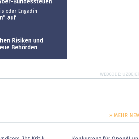
Cyber-Bundesstellen
is oder Engadin
n" auf
hen Risiken und
cheue Behörden
WEBCODE
UZBEJE
» MEHR NE
yndicom übt Kritik
Konkurrenz für OpenAI un