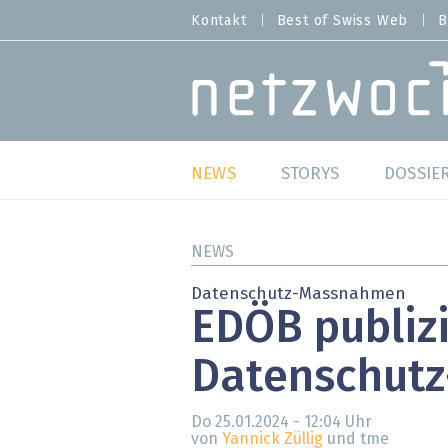
Direkt
Kontakt
Best of Swiss Web
B
HEADER
zum
MENU
Inhalt
MAIN NAVIGATION
NEWS
STORYS
DOSSIE
Live
Best o
NEWS
Wild Card
Best o
Datenschutz-Massnahmen
EDÖB publiz
Studien
Best o
Datenschutz
Meinungen
SAP S
Hands-on
Arbei
Do 25.01.2024 - 12:04
Uhr
von
Yannick Züllig
und tme