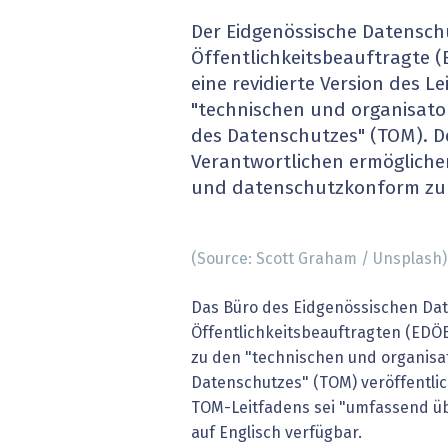
» alle News
Gesund
Der Eidgenössische Datensch
Öffentlichkeitsbeauftragte (
Block
eine revidierte Version des L
"technischen und organisat
EU-D
des Datenschutzes" (TOM). Der
Verantwortlichen ermöglichen
XaaS,
und datenschutzkonform zu 
Digita
(Source: Scott Graham / Unsplash)
» alle
Das Büro des Eidgenössischen Da
Öffentlichkeitsbeauftragten (EDÖB
zu den "technischen und organis
Datenschutzes" (TOM) veröffentlic
TOM-Leitfadens sei "umfassend üb
auf Englisch verfügbar.