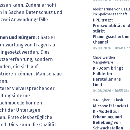
05.08.2026 - 15:39
Uhr
passen kann. Zudem erhöht
Absicherung von Deal
m in Sachen Datenschutz und
im Speichergeschäft
d zwei Anwendungsfälle
HPE trotzt
Preisvolatilität un
stärkt
Planungssichert im
nnen und Bürgern:
ChatGPT
Channel
antwortung von Fragen auf
05.08.2026 - 10:48
Uhr
eingesetzt werden. Dies
Chips werden
nutzererfahrung, sondern
Mangelware
nden, die sich auf
KI-Boom bringt
trieren können. Man schaue
Halbleiter-
Hersteller ans
ann.
Limit
iterer vielversprechender
04.08.2026 - 16:55
Uhr
altungsinterne
MAI-Cyber-1-Flash
achmodelle können
Microsoft lanciert
cht der Unterlagen
KI-Modell zur
Erkennung und
en. Erste diesbezügliche
Behebung von
nd. Dies kann die Qualität
Schwachstellen