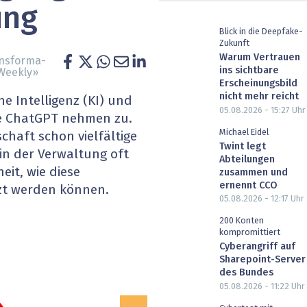
ung
heit wird digital
IT for Health
Blick in die Deepfake-
Zukunft
chain
Artificial Intelligence
Warum Vertrauen
ansforma­
ins sichtbare
vWeekly»
SGVO
Finance 2030
Erscheinungsbild
nicht mehr reicht
e Intelligenz (KI) und
05.08.2026 - 15:27
Uhr
 Managed Services & Co.
Fintech & Insurtech
ie ChatGPT nehmen zu.
Michael Eidel
chaft schon vielfältige
l Banking
Professional AV & Digital Signage
Twint legt
in der Verwaltung oft
Abteilungen
eit, wie diese
zusammen und
 Dossiers
» alle Specials
ernennt CCO
tzt werden können.
05.08.2026 - 12:17
Uhr
200 Konten
kompromittiert
Cyberangriff auf
Sharepoint-Server
des Bundes
05.08.2026 - 11:22
Uhr