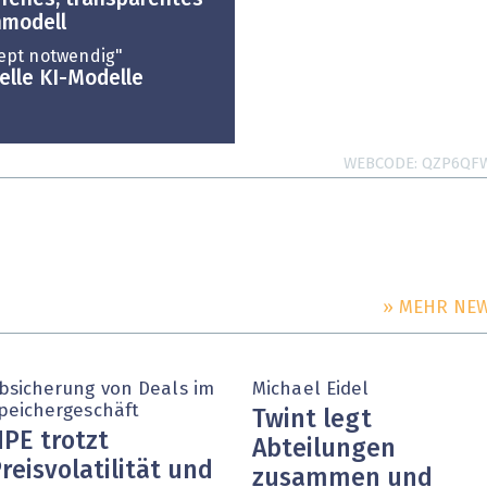
hmodell
ept notwendig"
elle KI-Modelle
WEBCODE
QZP6QF
» MEHR NE
bsicherung von Deals im
Michael Eidel
peichergeschäft
Twint legt
PE trotzt
Abteilungen
reisvolatilität und
zusammen und