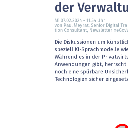
der Verwalt
» alle News
Gesund
Block
Mi 07.02.2024 - 11:54
Uhr
von Paul Meyrat, Senior Digital Tr
tion Consultant, Newsletter «eGo
EU-D
Die Diskussionen um künstlich
XaaS,
speziell KI-Sprachmodelle w
Während es in der Privatwirts
Digita
Anwendungen gibt, herrscht 
noch eine spürbare Unsicherh
» alle
Technologien sicher eingese