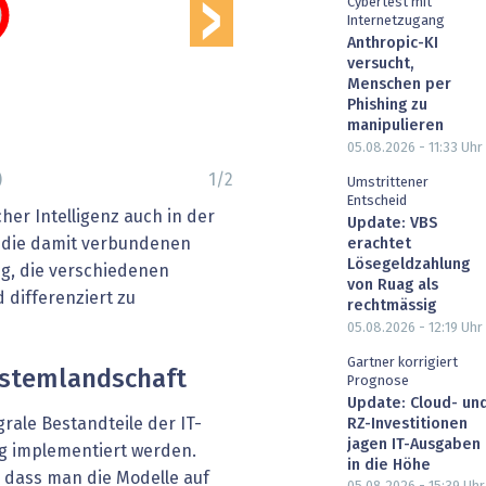
›
Cybertest mit
Internetzugang
Anthropic-KI
versucht,
Menschen per
Phishing zu
manipulieren
05.08.2026 - 11:33
Uhr
)
1
/
2
Umstrittener
Entscheid
her Intelligenz auch in der
Update: VBS
 die damit verbundenen
erachtet
Lösegeldzahlung
tig, die verschiedenen
von Ruag als
 differenziert zu
rechtmässig
05.08.2026 - 12:19
Uhr
Gartner korrigiert
Systemlandschaft
Prognose
Update: Cloud- un
rale Bestandteile der IT-
RZ-Investitionen
jagen IT-Ausgaben
g implementiert werden.
in die Höhe
, dass man die Modelle auf