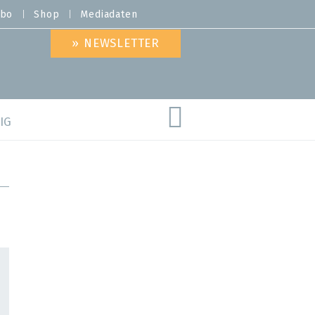
bo
Shop
Mediadaten
» NEWSLETTER
IG
are