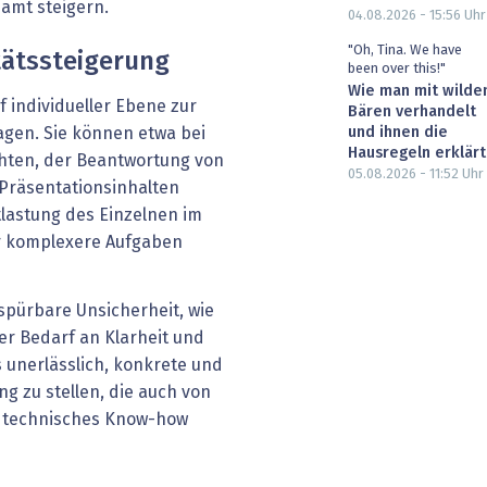
amt steigern.
04.08.2026 - 15:56
Uhr
"Oh, Tina. We have
tätssteigerung
been over this!"
Wie man mit wilde
 individueller Ebene zur
Bären verhandelt
und ihnen die
ragen. Sie können etwa bei
Hausregeln erklärt
chten, der Beantwortung von
05.08.2026 - 11:52
Uhr
 Präsentationsinhalten
tlastung des Einzelnen im
r komplexere Aufgaben
 spürbare Unsicherheit, wie
er Bedarf an Klarheit und
s unerlässlich, konkrete und
g zu stellen, die auch von
s technisches Know-how