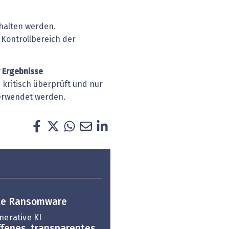
alten ­werden.
Kontroll­bereich der
r Ergebnisse
 kritisch überprüft und nur
verwendet werden.
rte Ransomware
nerative KI
ffenes, transparentes