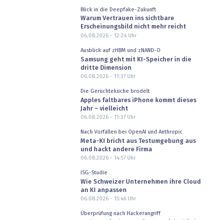
Blick in die Deepfake-Zukunft
Warum Vertrauen ins sichtbare
Erscheinungsbild nicht mehr reicht
06.08.2026 - 12:24
Uhr
Ausblick auf zHBM und zNAND-O
Samsung geht mit KI-Speicher in die
dritte Dimension
06.08.2026 - 11:37
Uhr
Die Gerüchteküche brodelt
Apples faltbares iPhone kommt dieses
Jahr – vielleicht
06.08.2026 - 11:37
Uhr
Nach Vorfällen bei OpenAI und Anthropic
Meta-KI bricht aus Testumgebung aus
und hackt andere Firma
06.08.2026 - 14:57
Uhr
ISG-Studie
Wie Schweizer Unternehmen ihre Cloud
an KI anpassen
06.08.2026 - 15:46
Uhr
Überprüfung nach Hackerangriff